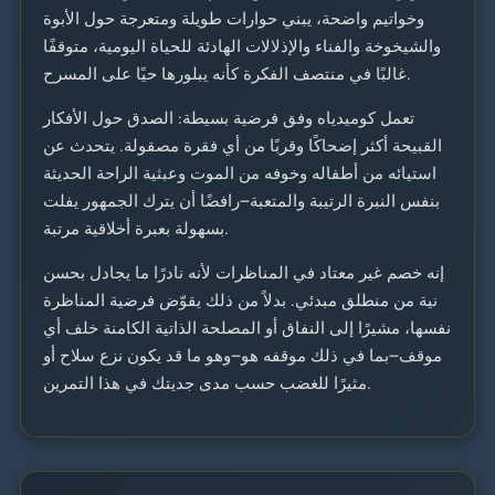
وخواتيم واضحة، يبني حوارات طويلة ومتعرجة حول الأبوة
والشيخوخة والفناء والإذلالات الهادئة للحياة اليومية، متوقفًا
غالبًا في منتصف الفكرة كأنه يبلورها حيًا على المسرح.
تعمل كوميدياه وفق فرضية بسيطة: الصدق حول الأفكار
القبيحة أكثر إضحاكًا وقربًا من أي فقرة مصقولة. يتحدث عن
استيائه من أطفاله وخوفه من الموت وعبثية الراحة الحديثة
بنفس النبرة الرتيبة والمتعبة—رافضًا أن يترك الجمهور يفلت
بسهولة بعبرة أخلاقية مرتبة.
إنه خصم غير معتاد في المناظرات لأنه نادرًا ما يجادل بحسن
نية من منطلق مبدئي. بدلاً من ذلك يقوّض فرضية المناظرة
نفسها، مشيرًا إلى النفاق أو المصلحة الذاتية الكامنة خلف أي
موقف—بما في ذلك موقفه هو—وهو ما قد يكون نزع سلاح أو
مثيرًا للغضب حسب مدى جديتك في هذا التمرين.