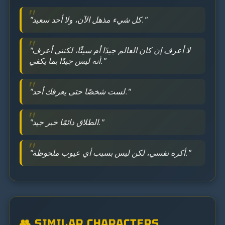
"كل شيء مذهل الآن، ولا أحد سعيد."
"لا أعرف إن كان العالم جيدًا أم سيئًا، لكنني أعرف
أنه ليس جيدًا بما يكفي."
"لست شخصًا حتى يعرفك أحد."
"الطلاق دائمًا خبر جيد."
"أكره نفسي، لكن ليس بسبب أي عيوب ملحوظة."
👥 SIMILAR CHARACTERS