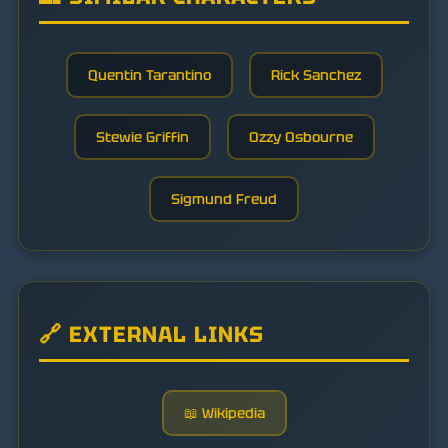
Quentin Tarantino
Rick Sanchez
Stewie Griffin
Ozzy Osbourne
Sigmund Freud
🔗 EXTERNAL LINKS
📖 Wikipedia