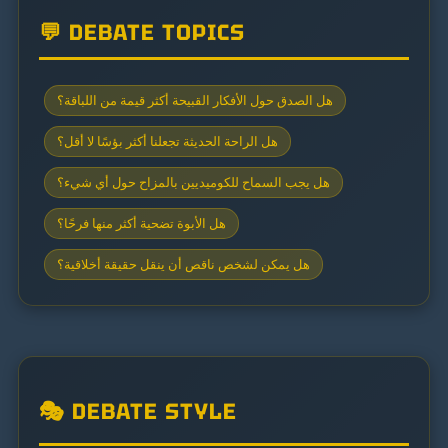
💬 DEBATE TOPICS
هل الصدق حول الأفكار القبيحة أكثر قيمة من اللباقة؟
هل الراحة الحديثة تجعلنا أكثر بؤسًا لا أقل؟
هل يجب السماح للكوميديين بالمزاح حول أي شيء؟
هل الأبوة تضحية أكثر منها فرحًا؟
هل يمكن لشخص ناقص أن ينقل حقيقة أخلاقية؟
🎭 DEBATE STYLE