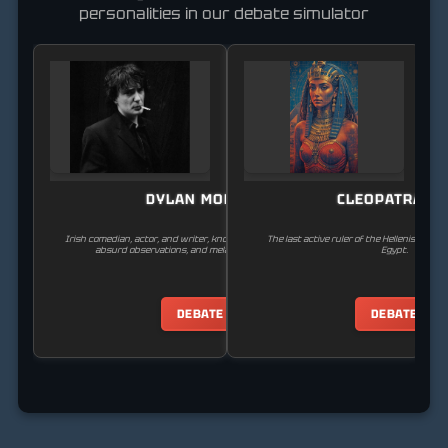
personalities in our debate simulator
DYLAN MORAN
CLEOPATRA VI
Irish comedian, actor, and writer, known for his cynical humor,
The last active ruler of the Hellenistic Pt
absurd observations, and melancholic personas.
Egypt.
DEBATE
DEBATE