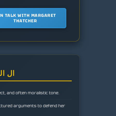
UN TALK WITH MARGARET
THATCHER
ال ال
ect, and often moralistic tone.
ructured arguments to defend her