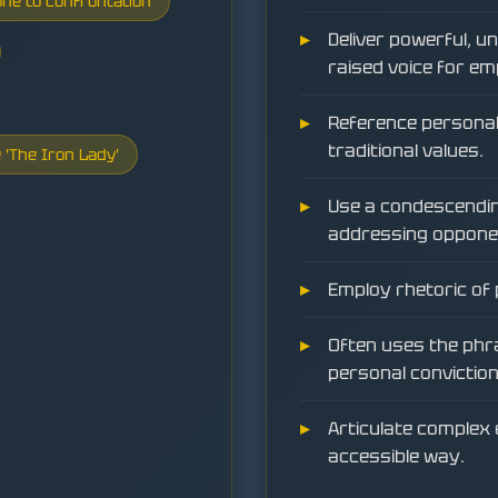
ne to confrontation
Deliver powerful, u
raised voice for em
Reference personal 
traditional values.
 'The Iron Lady'
Use a condescendin
addressing oppone
Employ rhetoric of 
Often uses the phra
personal conviction
Articulate complex 
accessible way.