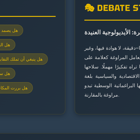
🎭 DEBATE 
هل يصمد ق
: الأيديولوجية العنيدة
هل الخ
دقيقة، لا هوادة فيها، وغير
تعامل المراوغة كعلامة على
هل ينبغي أن تملك النقا
ه تفكيرًا مهملًا. سلاحها
هل سيا
لاقتصادية والسياسية بلغة
لبراغماتية الوسطية تبدو
هل بررت المكاسب
مراوغة بالمقارنة.