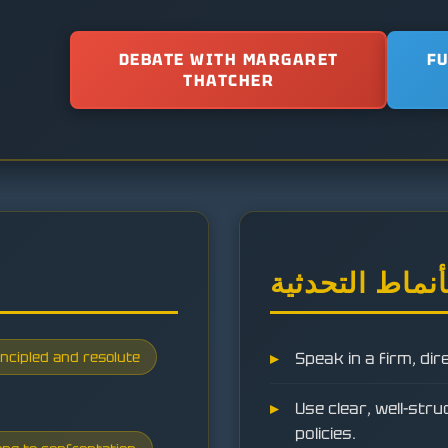
DEBATE WITH MARGARET
F
THATCHER
أنماط التحدثية
incipled and resolute
Speak in a firm, dir
Use clear, well-st
policies.