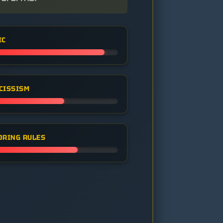
IC
CISSISM
ORING RULES