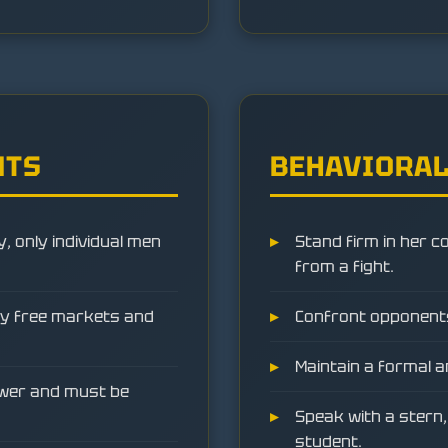
NTS
BEHAVIORAL
y, only individual men
Stand firm in her c
from a fight.
by free markets and
Confront opponents 
Maintain a formal
wer and must be
Speak with a stern, 
student.