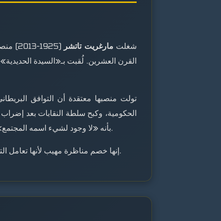
شغلت
مارغريت تاتشر
القرن العشرين. لُقبت بـ«السيدة الحديدية» 
تولت منصبها معتقدة أن التوافق البريطان
بأنه «لا وجود لشيء اسمه المجتمع» (غالبًا ما يُنتزع من سياقه) جسّد قناعتها الأساسية: المسؤولية الفردية، لا الاستحقاق الجماعي، هي ما يقود الازدهار.
إنها خصم مناظرة مهيب لأنها تعامل التسوية كاستسلام. بمجرد أن تتخذ موقفًا، تتمسك به بقناعة تامة، مصورة أي تليين كخيانة للمبدأ بدلاً من تنازل معقول.