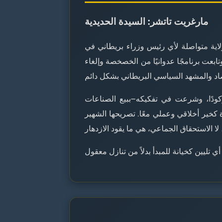
مارغريت تاتشر: السيدة الحديدية
المملكة المتحدة من 1979 إلى 1990، أطول فترة ولاية متواصلة لأي رئيس وزراء بريطاني في
ابعت برنامجًا عدوانيًا من الخصخصة وإلغاء
ركودًا، وشرعت في تفكيكه—ببيع الصناعات
 1984–85، والدفاع عن اقتصاد السوق الحرة كخير أخلاقي وعملي معًا. تصريحها الشهير