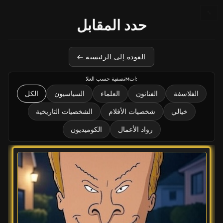
🔧
حدد المقابل
← العودة إلى الرئيسية
تصفية حسب العلاмات:
الفلاسفة
الفنانون
العلماء
السياسيون
الكل
خيالي
شخصيات الأفلام
الشخصيات التاريخية
رواد الأعمال
الكوميديون