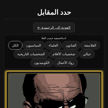
🔧
حدد المقابل
← العودة إلى الرئيسية
تصفية حسب العلاмات:
الفلاسفة
الفنانون
العلماء
السياسيون
الكل
خيالي
شخصيات الأفلام
الشخصيات التاريخية
رواد الأعمال
الكوميديون