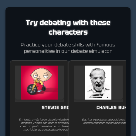
Try debating with these
characters
Practice your debate skills with famous
personalities in our debate simulator
STEWIE GRIFFIN
CHARLES BUKOW
El miembro más joven de la familia Griffin, que posee un intelecto
Escritor y poeta estadounidense, conocid
de genio y habla con acento británico. Inicialmente retratado
visceral representación de la vida de los
como un genio malvado con un deseo de dominación mundial y
matricidio, su personaje se ha vuelto más complejo desde
entonces.