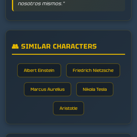
nosotros mismos."
👥 SIMILAR CHARACTERS
Albert Einstein
Friedrich Nietzsche
Marcus Aurelius
Nikola Tesla
Aristotle