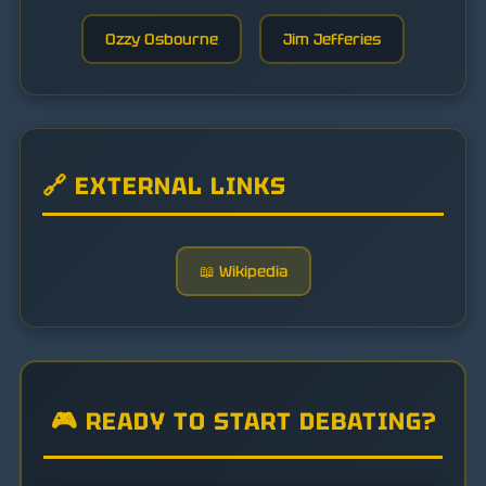
Ozzy Osbourne
Jim Jefferies
🔗 EXTERNAL LINKS
📖 Wikipedia
🎮 READY TO START DEBATING?