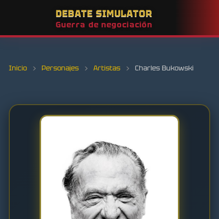
DEBATE SIMULATOR
Guerra de negociación
Inicio
›
Personajes
›
Artistas
›
Charles Bukowski