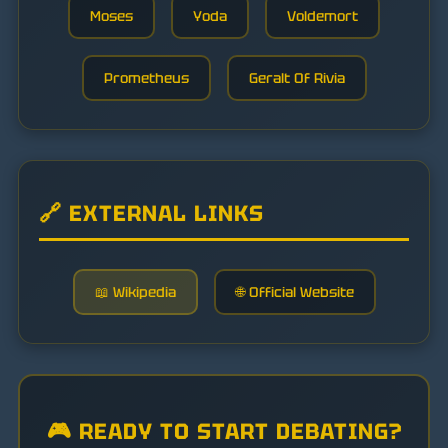
Moses
Yoda
Voldemort
Prometheus
Geralt Of Rivia
🔗 EXTERNAL LINKS
📖 Wikipedia
🌐 Official Website
🎮 READY TO START DEBATING?