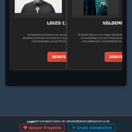
LOUIS C.K.
VOLDEMORT
Comediante de stand-up, actor, escritor y director
El Señor Oscuro, un mago hambriento de p
estadounidense, conocido por sus especiales de comedia
inmortalidad y el control de los mundos 
confesionales, autocríticos y provocadores.
impulsado por una ideología de suprema
DEBATE
DEBATE
Personajes
Clubes de debate
Biblioteca
Blog
Acerca de
Login
Apoyar Proyecto
✈️
Grupo clandestino