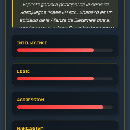
El protagonista principal de la serie de
videojuegos 'Mass Effect'. Shepard es un
soldado de la Alianza de Sistemas que se
convierte en el primer Espectro humano y
lidera la lucha para salvar la galaxia de los
INTELLIGENCE
Segadores. La personalidad, la moral y las
acciones del personaje son moldeadas por
las elecciones del jugador.
LOGIC
AGGRESSION
NARCISSISM