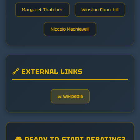
Margaret Thatcher
Winston Churchill
Niccolo Machiavelli
🔗 EXTERNAL LINKS
📖 Wikipedia
🎮 READY TO START DEBATING?