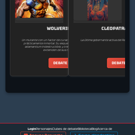
WOLVERINE
CLEOPATRA VI
Un mutante con un factor de curación extremo que lo hace
La última gobernante activa del Reino Ptol
prácticamente inmortal. Su esqueleto está recubierto de
adamantium indestructible, y tres garras retráctiles se
extienden de sus nudillos.
DEBATE
DEBATE
Personajes
Clubes de debate
Biblioteca
Blog
Acerca de
Login