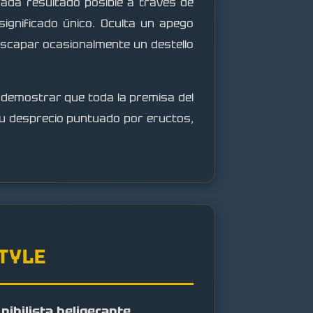
 cada resultado posible a través de
e significado único. Oculta un apego
escapar ocasionalmente un destello
emostrar que toda la premisa del
 su desprecio puntuado por eructos,
STYLE
 nihilista beligerante