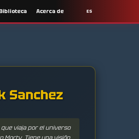
Biblioteca
Acerca de
ES
ck Sanchez
 que viaja por el universo
o Morty. Tiene una visión