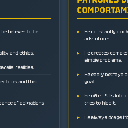
COMPORTAM
 he believes to be
He constantly drin
adventures.
ity and ethics.
He creates complex 
simple problems.
rallel realities.
He easily betrays ot
ventions and their
goal.
He often falls into
dance of obligations.
tries to hide it.
He always drags Mo