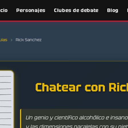
icio
Personajes
Clubes de debate
Blog
ulas
›
Rick Sanchez
Chatear con Ri
Un genio y científico alcohólico e insano
y las dimensiones paralelas con su niet