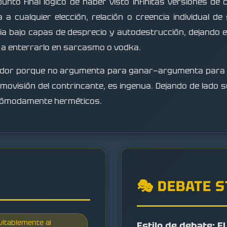
unto final lógico de haber visto infinitas versiones de
a a cualquier elección, relación o creencia individual d
lia bajo capas de desprecio y autodestrucción, dejando 
r a enterrarlo en sarcasmo o vodka.
ador porque no argumenta para ganar—argumenta para d
movisión del contrincante, es ingenua. Dejando de lado
cómodamente herméticos.
🎭 DEBATE 
vitablemente al
Estilo de debate: El