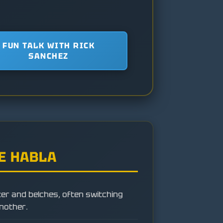
FUN TALK WITH RICK
SANCHEZ
E HABLA
er and belches, often switching
nother.