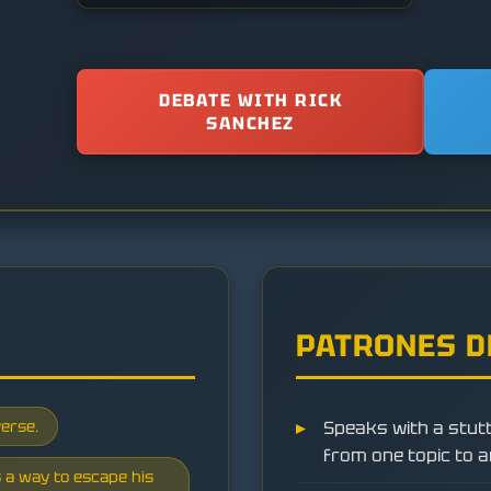
DEBATE WITH RICK
SANCHEZ
PATRONES D
verse.
Speaks with a stutt
from one topic to a
s a way to escape his