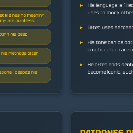
His language is fille
uses to mock other
hat life has no meaning,
rms are pointless.
Often uses sarcasm,
cting his deep
His tone can be bot
emotional on rare 
t his methods often
He often ends sent
become iconic, suc
tional, despite his
PATRONES D