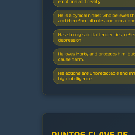
emotions and reality.
He is a cynical nihilist who believes t
and therefore all rules and moral no
Has strong suicidal tendencies, refle
depression.
He loves Morty and protects him, bu
cause harm.
His actions are unpredictable and irra
high intelligence.
PUNTOS CLAVE DE