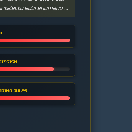
u intelecto sobrehumano y
IC
CISSISM
ORING RULES