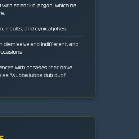
d with scientific jargon, which he
s.
 insults, and cynical jokes.
h dismissive and indifferent, and
occasions.
ences with phrases that have
h as 'Wubba lubba dub dub!'
E