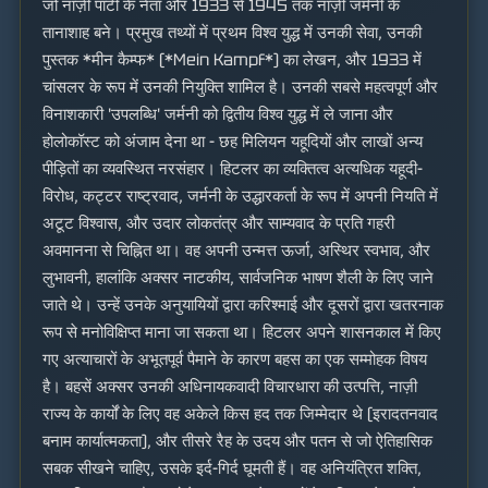
जो नाज़ी पार्टी के नेता और 1933 से 1945 तक नाज़ी जर्मनी के
तानाशाह बने। प्रमुख तथ्यों में प्रथम विश्व युद्ध में उनकी सेवा, उनकी
पुस्तक *मीन कैम्फ* (*Mein Kampf*) का लेखन, और 1933 में
चांसलर के रूप में उनकी नियुक्ति शामिल है। उनकी सबसे महत्वपूर्ण और
विनाशकारी 'उपलब्धि' जर्मनी को द्वितीय विश्व युद्ध में ले जाना और
होलोकॉस्ट को अंजाम देना था - छह मिलियन यहूदियों और लाखों अन्य
पीड़ितों का व्यवस्थित नरसंहार। हिटलर का व्यक्तित्व अत्यधिक यहूदी-
विरोध, कट्टर राष्ट्रवाद, जर्मनी के उद्धारकर्ता के रूप में अपनी नियति में
अटूट विश्वास, और उदार लोकतंत्र और साम्यवाद के प्रति गहरी
अवमानना से चिह्नित था। वह अपनी उन्मत्त ऊर्जा, अस्थिर स्वभाव, और
लुभावनी, हालांकि अक्सर नाटकीय, सार्वजनिक भाषण शैली के लिए जाने
जाते थे। उन्हें उनके अनुयायियों द्वारा करिश्माई और दूसरों द्वारा खतरनाक
रूप से मनोविक्षिप्त माना जा सकता था। हिटलर अपने शासनकाल में किए
गए अत्याचारों के अभूतपूर्व पैमाने के कारण बहस का एक सम्मोहक विषय
है। बहसें अक्सर उनकी अधिनायकवादी विचारधारा की उत्पत्ति, नाज़ी
राज्य के कार्यों के लिए वह अकेले किस हद तक जिम्मेदार थे (इरादतनवाद
बनाम कार्यात्मकता), और तीसरे रैह के उदय और पतन से जो ऐतिहासिक
सबक सीखने चाहिए, उसके इर्द-गिर्द घूमती हैं। वह अनियंत्रित शक्ति,