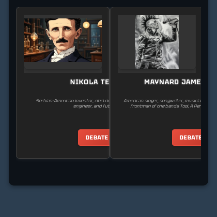
NIKOLA TESLA
MAYNARD JAMES K
Serbian-American inventor, electrical engineer, mechanical
American singer, songwriter, musician, and 
engineer, and futurist.
frontman of the bands Tool, A Perfect Circ
DEBATE
DEBATE