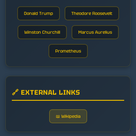
Donald Trump
Theodore Roosevelt
Winston Churchill
Marcus Aurelius
Prometheus
🔗 EXTERNAL LINKS
📖 Wikipedia