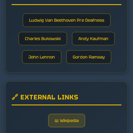
Ludwig Van Beethoven Pre Deafness
Charles Bukowski
Andy Kaufman
John Lennon
Gordon Ramsay
🔗 EXTERNAL LINKS
📖 Wikipedia