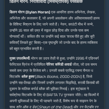
डिलन मोरन: निराशावादी (मिसेंथ्रोपिक) पर्यवेक्षक
डिलन मोरन (Dylan Moran)
एक आयरिश हास्य अभिनेता, लेखक,
अभिनेता और कलाकार हैं, जो अपनी अवलोकन और अतिवास्तववादी हास्य
के विशिष्ट मिश्रण के लिए जाने जाते हैं। नेवन, काउंटी मीथ में जन्मे,
उन्होंने 16 साल की उम्र में स्कूल छोड़ दिया और उनके पास कम
योग्यताएँ थीं। कथित तौर पर उन्होंने कई साल 'शराब पीते हुए और बुरी
कविताएँ लिखते हुए' बिताए—एक पृष्ठभूमि जो उनके बाद के हास्य व्यक्तित्व
को बहुत प्रभावित करती है।
मुख्य उपलब्धियाँ:
मोरन का उदय तेज़ी से हुआ; उन्होंने 1996 में एडिनबर्ग
फेस्टिवल फ्रिंज में प्रतिष्ठित
पेरियर कॉमेडी अवार्ड
जीता, जो उस समय
सबसे कम उम्र के विजेता बने। उनकी सबसे प्रसिद्ध रचना चैनल 4
सिटकॉम
ब्लैक बुक्स
(
Black Books
, 2000-2004) है, जिसे
उन्होंने सह-लिखा और जिसमें उन्होंने लगातार चिड़चिड़े, शराबी किताबों की
दुकान के मालिक बर्नार्ड ब्लैक की भूमिका निभाई। इस श्रृंखला ने
सर्वश्रेष्ठ सिटकॉम के लिए दो BAFTA TV पुरस्कार जीते। वह फिल्मों में
अपनी भूमिकाओं के लिए भी पहचाने जाते हैं, विशेष रूप से साइमन पेग के
साथ
शॉन ऑफ द डेड
(
Shaun of the Dead
) और
रन फैटबॉय रन