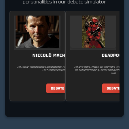
personalities in our debate simulator
NICCOLÒ MACHIAVELLI
DEADPOOL
An Italian Renaissance philosopher, historian, and writer, known
An anti-hero known as 'The Merc with a Mo
for his political treatises.
an extreme healing factor and a tendency t
wall.
DEBATE
DEBATE