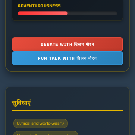
ADVENTUROUSNESS
DEBATE WITH डिलन मोरन
FUN TALK WITH डिलन मोरन
सुविधाएं
Cynical and world-weary