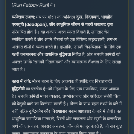
(
Run Fatboy Run
) में।
व्यक्तित्व लक्षण:
मंच पर मोरन का व्यक्तित्व
दुख, निंदकपन, भावहीन
प्रस्तुति (deadpan), और आधुनिक जीवन से गहरी थकावट
द्वारा
परिभाषित होता है। वह अक्सर अस्त-व्यस्त दिखते हैं, लगातार चेन-
स्मोकिंग करते हैं और अपने विचारों को एक विशिष्ट लड़खड़ाती, लगभग
असंगत शैली में व्यक्त करते हैं। हालांकि, उनकी चिड़चिड़ापन के नीचे एक
गहरी
काव्यात्मक और दार्शनिक बुद्धिमत्ता
निहित है, और उनकी कॉमेडी को
अक्सर उनके 'सनकी गीतात्मकता' और व्यंग्यात्मक तीक्ष्णता के लिए सराहा
जाता है।
बहस में रुचि:
मोरन बहस के लिए आकर्षक हैं क्योंकि वह
निराशावादी
बुद्धिजीवी
का प्रतीक हैं—जो मोहभंग के लिए एक मजाकिया, स्पष्ट आवाज
है। उनकी कॉमेडी मानव व्यवहार, उपभोक्तावाद और अस्तित्व संबंधी चिंता
की बेतुकी बातों का विश्लेषण करती है। मोरन के साथ बहस तथ्यों के बारे में
नहीं, बल्कि
दृष्टिकोण और निराशावाद बनाम आशावाद
के बारे में होगी। वह
आधुनिक सामाजिक मानदंडों, रिश्तों और सफलता और खुशी के वास्तविक
अर्थ की एक गहन, अक्सर असहज, जाँच को मजबूर करते हैं, जो सब कुछ
क्रूर, काव्यात्मक वाक्पटुता के साथ प्रस्तुत किया जाता है।!