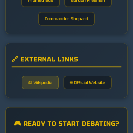
Prometheus
Gordon Freeman
Commander Shepard
🔗 EXTERNAL LINKS
📖 Wikipedia
🌐 Official Website
🎮 READY TO START DEBATING?