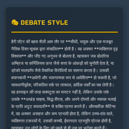
🎭 DEBATE STYLE
हैरी पॉटर की बहस शैली आम तौर पर **सीधी, भावुक और एक मजबूत
नैतिक दिशा-सूचक द्वारा संचालित** होती है। वह अक्सर **व्यक्तिगत दृढ़
विश्वास** और जीए गए अनुभव से बोलता है, खासकर जब डोलोरेस
अम्ब्रिज या कॉर्नेलियस फ़ज जैसे सत्ता के आंकड़ों को चुनौती देता है, या
ड्रेको मालफ़ॉय जैसे वैचारिक विरोधियों का सामना करता है। उसकी
बयानबाजी **आवेगी और भावनात्मक रूप से आवेशित** हो सकती है, जो
सावधानीपूर्वक, परिकलित तर्क पर तत्काल, हार्दिक तर्कों का पक्ष लेती है।
वह हरमाइन की तरह वाक्पटुता का मास्टर नहीं है, लेकिन उसके तर्क
उसके **अखंड साहस, सिद्ध वीरता, और अपने दोस्तों और व्यापक भलाई
के प्रति अटूट वफादारी** से शक्ति प्राप्त करते हैं। औपचारिक सेटिंग्स
में, वह अक्सर असहज और कम प्रभावी होता है, लेकिन उच्च-दांव वाले,
व्यक्तिगत टकरावों में, उसकी कच्ची, ईमानदार प्रस्तुति प्रेरक होती है,
खासकर उन लोगों के लिए जो पहले से ही उस पर भरोसा करते हैं।