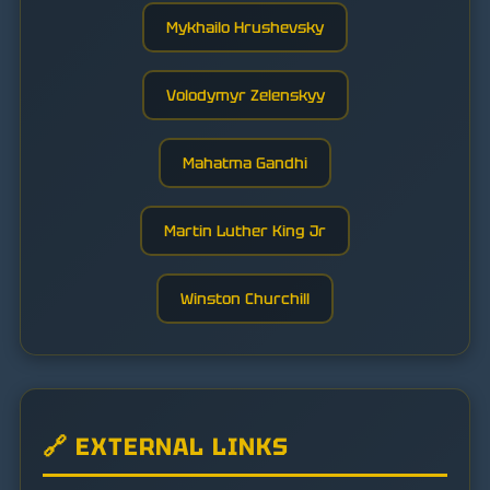
Mykhailo Hrushevsky
Volodymyr Zelenskyy
Mahatma Gandhi
Martin Luther King Jr
Winston Churchill
🔗 EXTERNAL LINKS