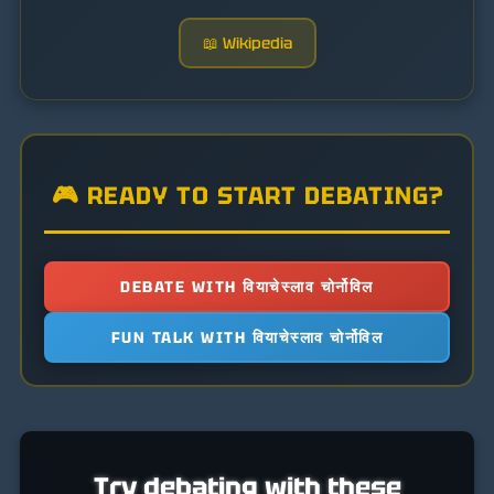
📖 Wikipedia
🎮 READY TO START DEBATING?
DEBATE WITH वियाचेस्लाव चोर्नोविल
FUN TALK WITH वियाचेस्लाव चोर्नोविल
Try debating with these