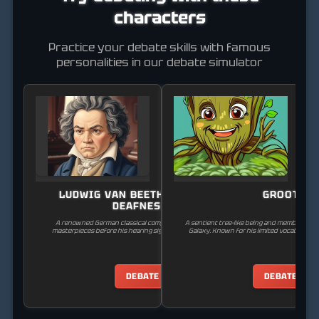
characters
Practice your debate skills with famous
personalities in our debate simulator
LUDWIG VAN BEETHOVEN (PRE-
GROOT
DEAFNESS)
A renowned German classical composer who created his
A sentient tree-like being and member of t
masterpieces before his hearing significantly deteriorated.
Galaxy. Known for his limited vocabulary of
DEBATE
DEBATE