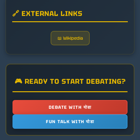
🔗 EXTERNAL LINKS
📖 Wikipedia
🎮 READY TO START DEBATING?
DEBATE WITH योडा
FUN TALK WITH योडा