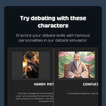
Try debating with these
characters
Practice your debate skills with famous
personalities in our debate simulator
HARRY POTTER
CONFUCIUS
The main protagonist of the series, known as 'The Boy Who
A Chinese philosopher, teacher, and pol
Lived,' who becomes the central figure in the fight against the
dark wizard Lord Voldemort. He embodies bravery, loyalty, and
the power of love.