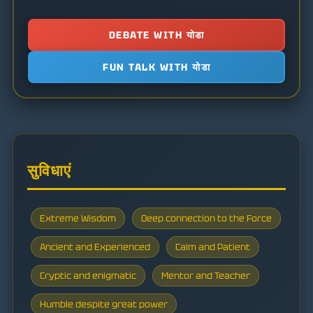
DEBATE WITH योडा
FUN TALK WITH योडा
सुविधाएं
Extreme Wisdom
Deep connection to the Force
Ancient and Experienced
Calm and Patient
Cryptic and enigmatic
Mentor and Teacher
Humble despite great power