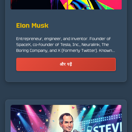
Elon Musk
Entrepreneur, engineer, and inventor. Founder of
SpaceX, co-founder of Tesla, Inc., Neuralink, The
Boring Company, and X (formerly Twitter). Known
for his vision of the future, including the
colonization of Mars, electrification of transport,
और पढ़ें
and the implementation of artificial intelligence.