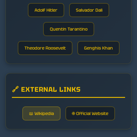
Adolf Hitler
Salvador Dali
Quentin Tarantino
Theodore Roosevelt
Genghis Khan
🔗 EXTERNAL LINKS
📖 Wikipedia
🌐 Official Website