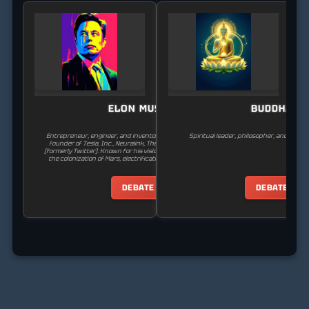
ELON MUSK
BUDDHA
Entrepreneur, engineer, and inventor. Founder of SpaceX, co-
Spiritual leader, philosopher, and foun
founder of Tesla, Inc., Neuralink, The Boring Company, and X
(formerly Twitter). Known for his vision of the future, including
the colonization of Mars, electrification of transport, and the
implementation of artificial intelligence.
DEBATE
DEBATE