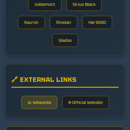
Voldemort
Sirius Black
Sauron
Shodan
Hal 9000
Glados
🔗 EXTERNAL LINKS
📖 Wikipedia
🌐 Official Website