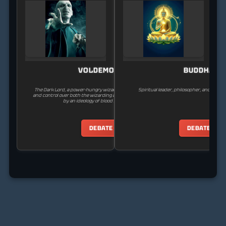
VOLDEMORT
BUDDHA
The Dark Lord, a power-hungry wizard who seeks immortality
Spiritual leader, philosopher, and foun
and control over both the wizarding and Muggle worlds, driven
by an ideology of blood supremacy.
DEBATE
DEBATE