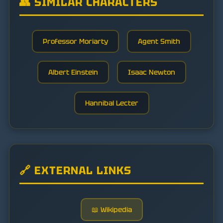
👥 SIMILAR CHARACTERS
Professor Moriarty
Agent Smith
Albert Einstein
Isaac Newton
Hannibal Lecter
🔗 EXTERNAL LINKS
📖 Wikipedia