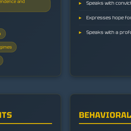
pendence and
Speaks with convic
Expresses hope for
Speaks with a prof
n
egimes
NTS
BEHAVIORAL