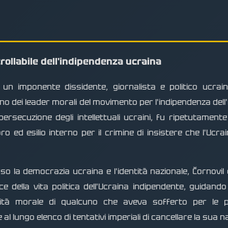
crollabile dell'indipendenza ucraina
un imponente dissidente, giornalista e politico ucrain
uno dei leader morali del movimento per l'indipendenza del
secuzione degli intellettuali ucraini, fu ripetutamente
o ed esilio interno per il crimine di insistere che l'Ucr
o la democrazia ucraina e l'identità nazionale, Čornovil
e della vita politica dell'Ucraina indipendente, guidando
ità morale di qualcuno che aveva sofferto per le pr
l lungo elenco di tentativi imperiali di cancellare la sua n