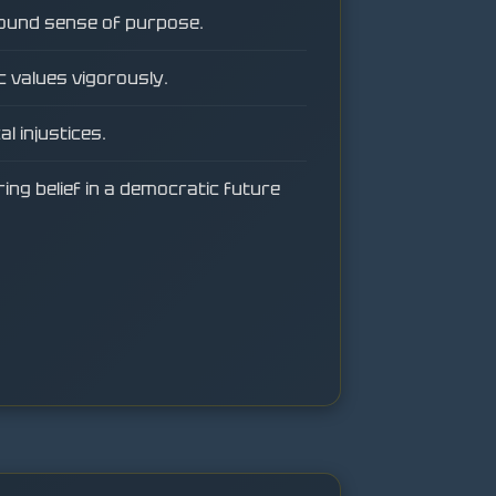
ound sense of purpose.
 values vigorously.
l injustices.
ng belief in a democratic future