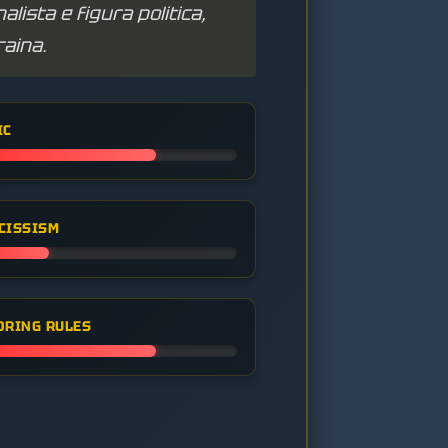
lista e figura politica,
raina.
IC
CISSISM
ORING RULES