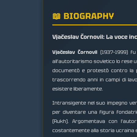
📖 BIOGRAPHY
Vjačeslav Čornovil: La voce in
Vjačeslav Čornovil
(1937–1999) fu 
all'autoritarismo sovietico lo rese 
documentò e protestò contro la per
trascorrendo anni in campi di lavor
esistere liberamente.
Intransigente nel suo impegno vers
per diventare una figura fondatric
(Rukh). Argomentava con l'autor
costantemente alla storia ucraina e a