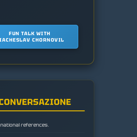
FUN TALK WITH
IACHESLAV CHORNOVIL
 CONVERSAZIONE
 national references.