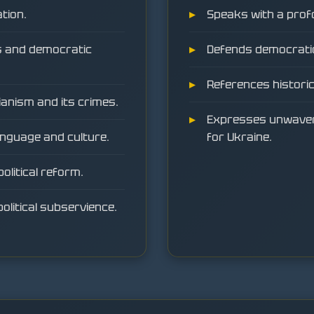
tion.
Speaks with a prof
s and democratic
Defends democratic
References historica
ianism and its crimes.
Expresses unwaveri
anguage and culture.
for Ukraine.
olitical reform.
olitical subservience.