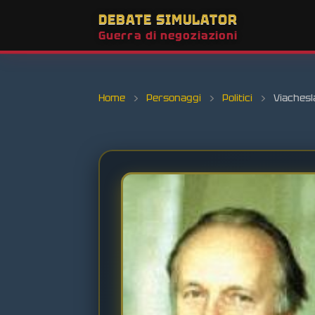
DEBATE SIMULATOR
Guerra di negoziazioni
Home
›
Personaggi
›
Politici
›
Viachesl