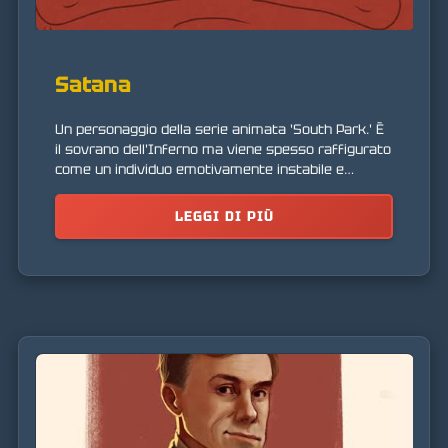
Satana
Un personaggio della serie animata 'South Park.' È
il sovrano dell'Inferno ma viene spesso raffigurato
come un individuo emotivamente instabile e
insicuro. Il suo personaggio è una satira della
percezione tradizionale del diavolo.
LEGGI DI PIÙ