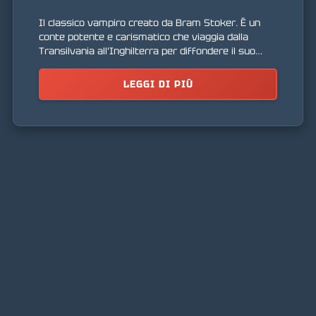
Il classico vampiro creato da Bram Stoker. È un
conte potente e carismatico che viaggia dalla
Transilvania all'Inghilterra per diffondere il suo
male e trovare nuove vittime. Incarna l'orrore e la
seduzione del mondo oscuro.
LEGGI DI PIÙ