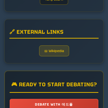
🔗 EXTERNAL LINKS
📖 Wikipedia
🎮 READY TO START DEBATING?
DEBATE WITH 데드풀