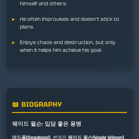
himself and others.
He often improvises and doesn't stick to
plans.
Enjoys chaos and destruction, but only
when it helps him achieve his goal.
📖 BIOGRAPHY
웨이드 윌슨: 입담 좋은 용병
데드풀(Deadpool)
, 본명은
웨이드 윌슨(Wade Wilson)