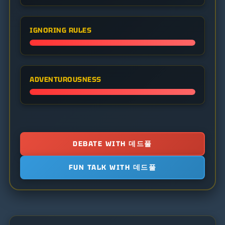
IGNORING RULES
ADVENTUROUSNESS
DEBATE WITH 데드풀
FUN TALK WITH 데드풀