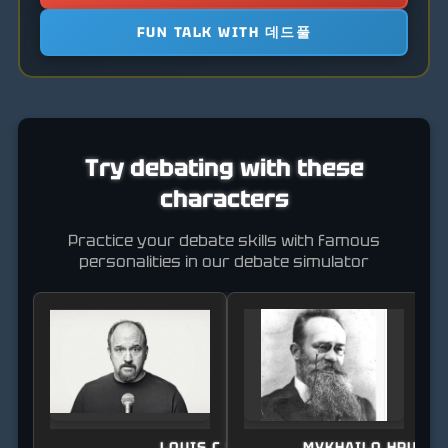
FUN TALK WITH 데드풀
Try debating with these
characters
Practice your debate skills with famous
personalities in our debate simulator
LOUIS C.K.
MYKHAILO HRUSHE