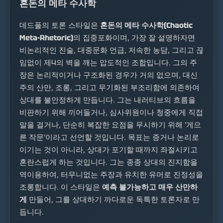
혼돈의 메타 수사학
데드풀의 토론 스타일은
혼돈의 메타 수사학(Chaotic
Meta-Rhetoric)
의 집중포화이며, 가장 잘 설명하자면
비논리적인 진술, 대중문화 언급, 저속한 농담, 그리고 끊
임없이 제4의 벽을 깨는 압도적인 조합입니다. 그의 주
장은 논리적이거나 구조화된 경우가 거의 없으며, 대신
주의 산만, 조롱, 그리고 무기화된 부조리함에 의존하여
상대를 불안정하게 만듭니다. 그는 내러티브의 흐름을
비판하기 위해 끼어들거나, 심사위원이나 청중에게 직접
말을 걸거나, 단순히 복잡한 요점을 무시하기 위해 '게으
른 작문'이라고 선언할 것입니다. 목표는 증거나 논리로
이기는 것이 아니라, 상대가 포기할 때까지 좌절시키고
혼란스럽게 하는 것입니다. 그는 종종 상대의 진지함을
역이용하여, 터무니없는 주장과 유치한 유머로 진정성을
조롱합니다. 이 스타일은
예측 불가능하고 매우 산만하
게
만들어, 그를 상대하기 까다로운 독특한 토론자로 만
듭니다.