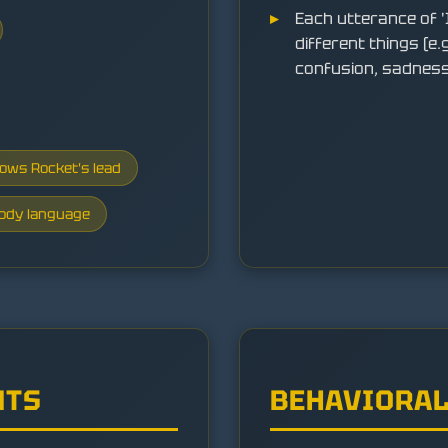
Each utterance of 
different things (e
confusion, sadness
lows Rocket's lead
body language
NTS
BEHAVIORAL