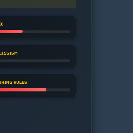
IC
CISSISM
ORING RULES