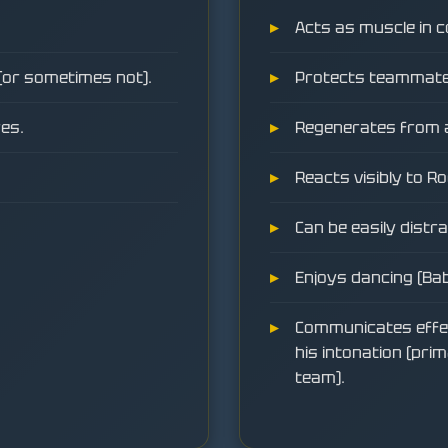
Acts as muscle in 
 (or sometimes not).
Protects teammates
es.
Regenerates from a
Reacts visibly to R
Can be easily distr
Enjoys dancing (Bab
Communicates effec
his intonation (prim
team).