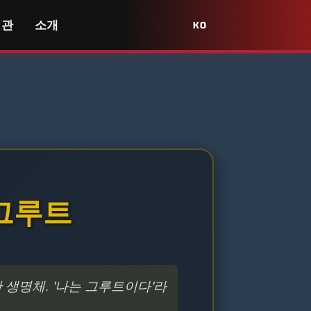
서관
소개
KO
h 그루트
생명체. '나는 그루트이다'라