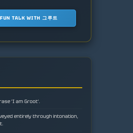
FUN TALK WITH 그루트
ase 'I am Groot'.
eyed entirely through intonation,
t.