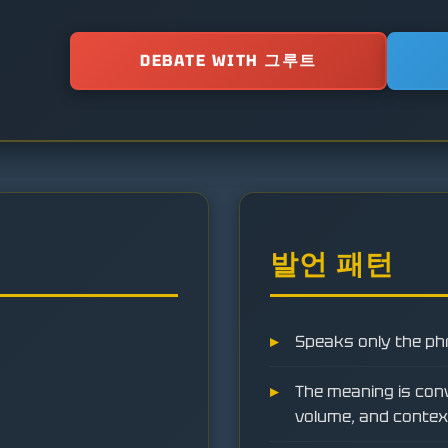
DEBATE WITH 그루트
발언 패턴
Speaks only the phr
The meaning is conv
volume, and contex