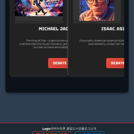
MICHAEL JACKSON
ISAAC ASIMO
The King of Pop — a genius dancer and producer who
The prolific American science fiction write
transformed the music industry, yet spent his life battling the
biochemistry, known for his Laws o
burden of fame and tabloid persecution.
DEBATE
DEBATE
캐릭터
토론 클럽
도서관
블로그
소개
Login