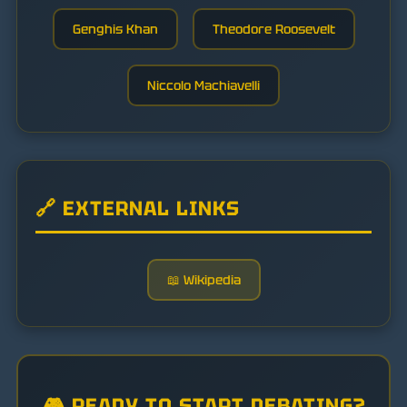
Genghis Khan
Theodore Roosevelt
Niccolo Machiavelli
🔗 EXTERNAL LINKS
📖 Wikipedia
🎮 READY TO START DEBATING?