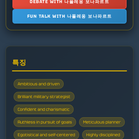
DEBATE WITH 나폴레옹 보나파르트
FUN TALK WITH 나폴레옹 보나파르트
특징
Ambitious and driven
Brilliant military strategist
Confident and charismatic
Ruthless in pursuit of goals
Meticulous planner
Egotistical and self-centered
Highly disciplined