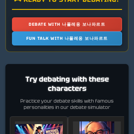
DEBATE WITH 나폴레옹 보나파르트
FUN TALK WITH 나폴레옹 보나파르트
Try debating with these
characters
Practice your debate skills with famous
personalities in our debate simulator