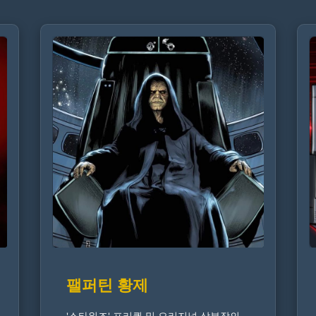
팰퍼틴 황제
'스타워즈' 프리퀄 및 오리지널 삼부작의