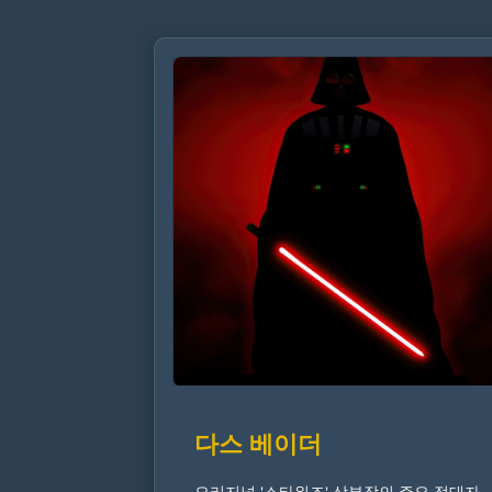
다스 베이더
오리지널 '스타워즈' 삼부작의 주요 적대자