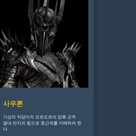
사우론
가상의 악당이자 모르도르의 암흑 군주.
절대 반지의 힘으로 중간계를 지배하려 한
다.