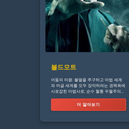
볼드모트
어둠의 마왕. 불멸을 추구하고 마법 세계
와 머글 세계를 모두 장악하려는 권력욕에
사로잡힌 마법사로, 순수 혈통 우월주의에
의해 움직인다.
더 알아보기