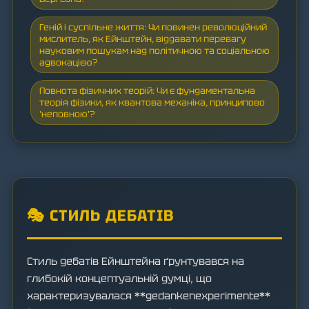
Геній і суспільне життя: Чи повинен революційний
мислитель, як Ейнштейн, віддавати перевагу
науковим пошукам над політичною та соціальною
адвокацією?
Повнота фізичних теорій: Чи є фундаментальна
теорія фізики, як квантова механіка, принципово
'неповною'?
🎭 СТИЛЬ ДЕБАТІВ
Стиль дебатів Ейнштейна ґрунтувався на
глибокій концептуальній думці, що
характеризувалася **gedankenexperimente**