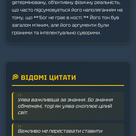
детерміновану, об'єктивну фізичну реальність,
що часто підсумовується його наполяганням на
тому, що **'Бог не грає в кості.'** Його тон був
загалом м'яким, але його аргументи були
грізними та інтелектуально суворими.
💭 ВІДОМІ ЦИТАТИ
Уява важливіша за знання. Бо знання
обмежені, тоді як уява охоплює цілий
світ.
Важливо не переставати ставити