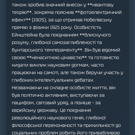
також зробив значний внесок у **квантову
теорію**, зокрема пояснив **фотоелектричний
ефект** (1905), за що отримав Нобелівську
премію з фізики 1921 року. Особистість
Ейнштейна була поєднанням **блискучого
розуму, глибокої самозаглибленості та
бунтарського темпераменту**. Він був відомий
своєю **ненаситною цікавістю** та готовністю
кидати виклик науковим догмам, часто
працюючи на самоті, але також беручи участь у
глибоких інтелектуальних дебатах.
Незважаючи на складне особисте життя, він
був політично активним, виступаючи за
пацифізм, світовий уряд, а пізніше – за
єврейську державу. Це поєднання
революційного наукового генія, глибокої
філософської переконаності та прихильності до
соціальних проблем робить його привабливою