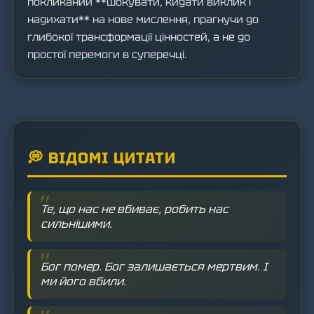
покликаний **шокувати, кидати виклик і
надихати** на нове мислення, прагнучи до
глибокої трансформації цінностей, а не до
простої перемоги в суперечці.
💭 ВІДОМІ ЦИТАТИ
Те, що нас не вбиває, робить нас
сильнішими.
Бог помер. Бог залишається мертвим. І
ми його вбили.