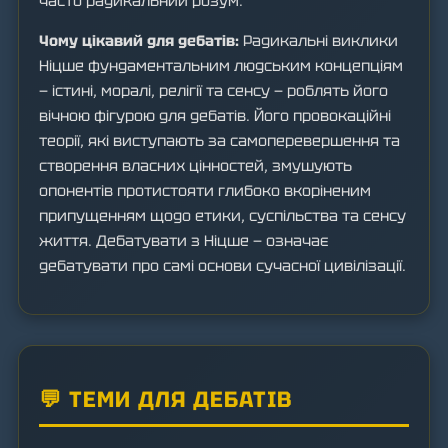
часто радикальний розум.
Чому цікавий для дебатів:
Радикальні виклики
Ніцше фундаментальним людським концепціям
— істині, моралі, релігії та сенсу — роблять його
вічною фігурою для дебатів. Його провокаційні
теорії, які виступають за самоперевершення та
створення власних цінностей, змушують
опонентів протистояти глибоко вкоріненим
припущенням щодо етики, суспільства та сенсу
життя. Дебатувати з Ніцше — означає
дебатувати про самі основи сучасної цивілізації.
💬 ТЕМИ ДЛЯ ДЕБАТІВ