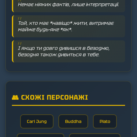
Немає ніяких фактів, лише інтерпретації.
Той, хто має *навіщо* жити, витримає
майже будь-яке *як*.
І якщо ти довго дивишся в безодню,
безодня також дивиться в тебе.
👥 СХОЖІ ПЕРСОНАЖІ
Carl Jung
Buddha
Plato