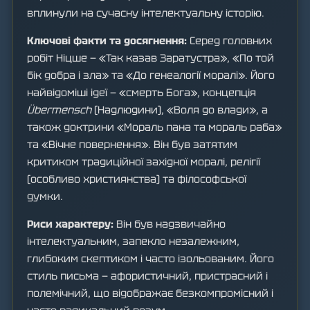
вплинули на сучасну інтелектуальну історію.
Ключові факти та досягнення:
Серед головних
робіт Ніцше — «Так казав Заратустра», «По той
бік добра і зла» та «До генеалогії моралі». Його
найвідоміші ідеї — «смерть Бога», концепція
Übermensch
(Надлюдини), «Воля до влади», а
також доктрини «Мораль пана та мораль раба»
та «Вічне повернення». Він був затятим
критиком традиційної західної моралі, релігії
(особливо християнства) та філософської
думки.
Риси характеру:
Він був надзвичайно
інтелектуальним, запекло незалежним,
глибоким скептиком і часто ізольованим. Його
стиль письма — афористичний, пристрасний і
полемічний, що відображає безкомпромісний і