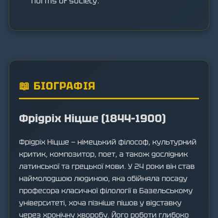
norms of society.
📖 БІОГРАФІЯ
Фрідріх Ніцше (1844–1900)
Фрідріх Ніцше — німецький філософ, культурний
критик, композитор, поет, а також дослідник
латинської та грецької мови. У 24 роки він став
наймолодшою людиною, яка обійняла посаду
професора класичної філології в Базельському
університеті, хоча пізніше пішов у відставку
через хронічну хворобу. Його роботи глибоко