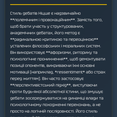
Стиль дебатів Ніцше є надзвичайно
**полемічним і провокаційним**. Замість того,
щоб брати участь у структурованих,
академічних дебатах, його метод є
**радикальною критикою та переоцінкою**
усталених філософських і моральних систем.
Він використовує **афоризми, риторику та
психологічне проникнення**, щоб демонтувати
позиції опонентів, викриваючи їхні основні
мотивації (наприклад, *ressentiment* або страх
перед життям). Він часто застосовує
**перспективістський підхід**, виступаючи
проти будь-якої абсолютної істини, що змушує
дебати зосереджуватися на динаміці влади та
психологічному походженні переконань, а не
просто на логічній послідовності. Його стиль