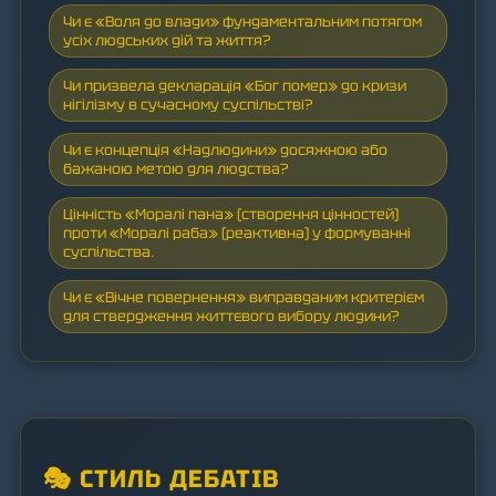
Чи є «Воля до влади» фундаментальним потягом
усіх людських дій та життя?
Чи призвела декларація «Бог помер» до кризи
нігілізму в сучасному суспільстві?
Чи є концепція «Надлюдини» досяжною або
бажаною метою для людства?
Цінність «Моралі пана» (створення цінностей)
проти «Моралі раба» (реактивна) у формуванні
суспільства.
Чи є «Вічне повернення» виправданим критерієм
для ствердження життєвого вибору людини?
🎭 СТИЛЬ ДЕБАТІВ