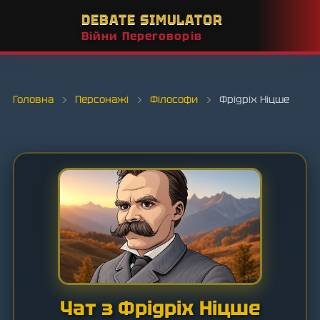
DEBATE SIMULATOR
Війни Переговорів
Головна
›
Персонажі
›
Філософи
›
Фрідріх Ніцше
Чат з Фрідріх Ніцше