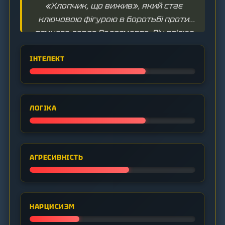
«Хлопчик, що вижив», який стає
ключовою фігурою в боротьбі проти
темного лорда Волдеморта. Він втілює
мужність, вірність та здатність любити.
ІНТЕЛЕКТ
ЛОГІКА
АГРЕСИВНІСТЬ
НАРЦИСИЗМ