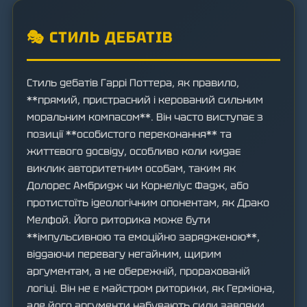
🎭 СТИЛЬ ДЕБАТІВ
Стиль дебатів Гаррі Поттера, як правило,
**прямий, пристрасний і керований сильним
моральним компасом**. Він часто виступає з
позиції **особистого переконання** та
життєвого досвіду, особливо коли кидає
виклик авторитетним особам, таким як
Долорес Амбридж чи Корнеліус Фадж, або
протистоїть ідеологічним опонентам, як Драко
Мелфой. Його риторика може бути
**імпульсивною та емоційно зарядженою**,
віддаючи перевагу негайним, щирим
аргументам, а не обережній, прорахованій
логіці. Він не є майстром риторики, як Герміона,
але його аргументи набувають сили завдяки