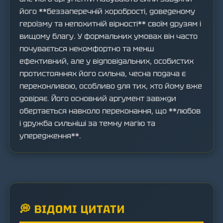
його **беззаперечній хоробрості, доведеному
героїзму та непохитній вірності** своїм друзям і
вищому благу. У формальних умовах він часто
почувається некомфортно та менш
ефективний, але у відповідальних, особистих
протистояннях його сильна, чесна подача є
переконливою, особливо для тих, хто йому вже
довіряє. Його основний аргумент завжди
обертається навколо переконання, що **любов
і дружба сильніші за темну магію та
упередження**.
💭 ВІДОМІ ЦИТАТИ