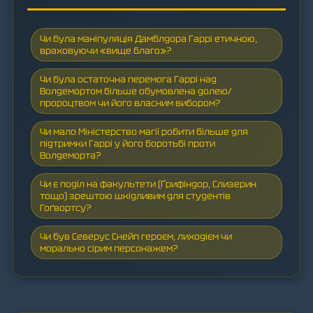
Чи була маніпуляція Дамблдора Гаррі етичною,
враховуючи «вище благо»?
Чи була остаточна перемога Гаррі над
Волдемортом більше обумовлена долею/
пророцтвом чи його власним вибором?
Чи мало Міністерство магії робити більше для
підтримки Гаррі у його боротьбі проти
Волдеморта?
Чи є поділ на факультети (Ґрифіндор, Слизерин
тощо) зрештою шкідливим для студентів
Гоґвортсу?
Чи був Северус Снейп героєм, лиходієм чи
морально сірим персонажем?