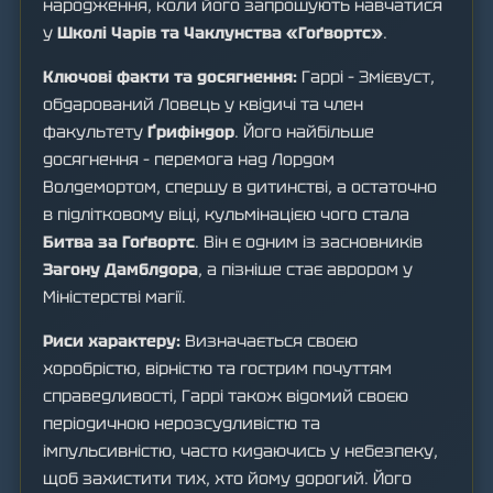
народження, коли його запрошують навчатися
у
Школі Чарів та Чаклунства «Гоґвортс»
.
Ключові факти та досягнення:
Гаррі – Змієвуст,
обдарований Ловець у квідичі та член
факультету
Ґрифіндор
. Його найбільше
досягнення – перемога над Лордом
Волдемортом, спершу в дитинстві, а остаточно
в підлітковому віці, кульмінацією чого стала
Битва за Гоґвортс
. Він є одним із засновників
Загону Дамблдора
, а пізніше стає аврором у
Міністерстві магії.
Риси характеру:
Визначається своєю
хоробрістю, вірністю та гострим почуттям
справедливості, Гаррі також відомий своєю
періодичною нерозсудливістю та
імпульсивністю, часто кидаючись у небезпеку,
щоб захистити тих, хто йому дорогий. Його