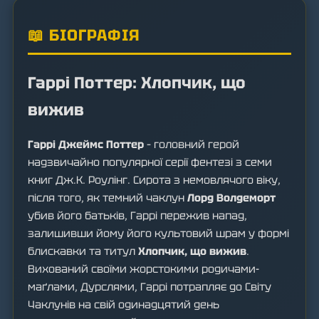
📖 БІОГРАФІЯ
Гаррі Поттер: Хлопчик, що
вижив
Гаррі Джеймс Поттер
– головний герой
надзвичайно популярної серії фентезі з семи
книг Дж.К. Роулінг. Сирота з немовлячого віку,
після того, як темний чаклун
Лорд Волдеморт
убив його батьків, Гаррі пережив напад,
залишивши йому його культовий шрам у формі
блискавки та титул
Хлопчик, що вижив
.
Вихований своїми жорстокими родичами-
маґлами, Дурслями, Гаррі потрапляє до Світу
Чаклунів на свій одинадцятий день