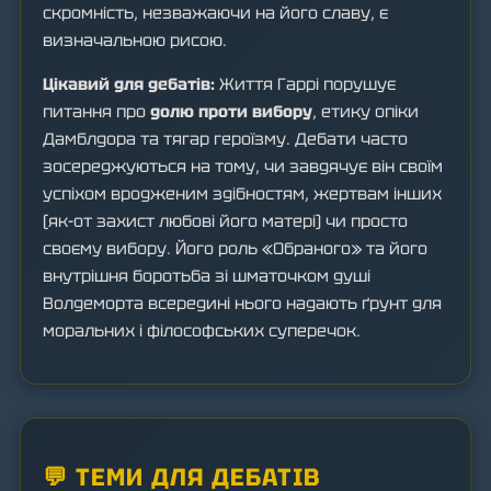
скромність, незважаючи на його славу, є
визначальною рисою.
Цікавий для дебатів:
Життя Гаррі порушує
питання про
долю проти вибору
, етику опіки
Дамблдора та тягар героїзму. Дебати часто
зосереджуються на тому, чи завдячує він своїм
успіхом вродженим здібностям, жертвам інших
(як-от захист любові його матері) чи просто
своєму вибору. Його роль «Обраного» та його
внутрішня боротьба зі шматочком душі
Волдеморта всередині нього надають ґрунт для
моральних і філософських суперечок.
💬 ТЕМИ ДЛЯ ДЕБАТІВ