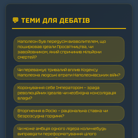
💬 ТЕМИ ДЛЯ ДЕБАТІВ
Наполеон був передусім визволителем, що
поширював ідеали Просвітництва, чи
завойовником, який спричинив мільйони
смертей?
Чи переважує тривалий вплив Кодексу
Наполеона людські втрати Наполеонівських війн?
Коронування себе Імператором — зрада
революційних ідеалів чи необхідна консолідація
влади?
Вторгнення в Росію — раціональна ставка чи
безрозсудна гординя?
Чи може амбіція одного лідера коли-небудь
виправдати переформатування цілого