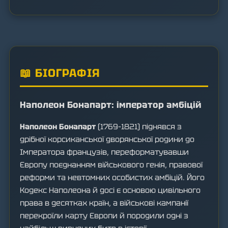
📖 БІОГРАФІЯ
Наполеон Бонапарт: імператор амбіцій
Наполеон Бонапарт
(1769–1821) піднявся з
дрібної корсиканської дворянської родини до
Імператора французів, переформатувавши
Європу поєднанням військового генія, правової
реформи та невтомних особистих амбіцій. Його
Кодекс Наполеона й досі є основою цивільного
права в десятках країн, а військові кампанії
перекроїли карту Європи й породили одні з