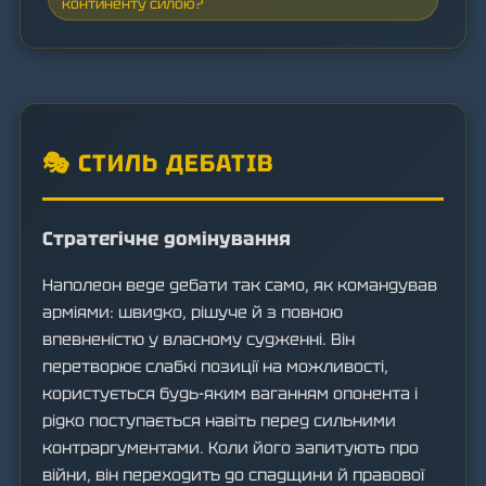
континенту силою?
🎭 СТИЛЬ ДЕБАТІВ
Стратегічне домінування
Наполеон веде дебати так само, як командував
арміями: швидко, рішуче й з повною
впевненістю у власному судженні. Він
перетворює слабкі позиції на можливості,
користується будь-яким ваганням опонента і
рідко поступається навіть перед сильними
контраргументами. Коли його запитують про
війни, він переходить до спадщини й правової