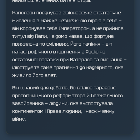
найбільш вивчених битв в історії.
Наполеон поєднував візіонерське стратегічне
мислення з майже безмежною вірою в себе —
він коронував себе Імператором, а не прийняв
титул від Папи, і відомо казав, що фортуна
прихильна до сміливих. Його падіння — від
катастрофічного вторгнення в Росію до
остаточної поразки при Ватерлоо та вигнання —
ілюструє те саме прагнення до надмірного, яке
живило його злет.
Він цікавий для дебатів, бо втілює парадокс
просвітницького реформатора й безжального
завойовника — людини, яка експортувала
континентом і Права людини, і нескінченну
війну.