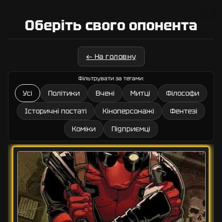
🔧
Оберіть свого опонента
← На головну
Фільтрувати за тегами:
Усі
Політики
Вчені
Митці
Філософи
Історичні постаті
Кіноперсонажі
Фентезі
Коміки
Підприємці