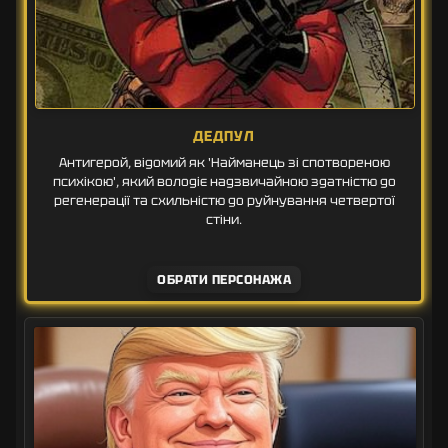
ДЕДПУЛ
Антигерой, відомий як 'Найманець зі спотвореною
психікою', який володіє надзвичайною здатністю до
регенерації та схильністю до руйнування четвертої
стіни.
ОБРАТИ ПЕРСОНАЖА