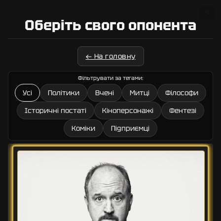
🔧
Оберіть свого опонента
← На головну
Фільтрувати за тегами:
Усі
Політики
Вчені
Митці
Філософи
Історичні постаті
Кіноперсонажі
Фентезі
Коміки
Підприємці