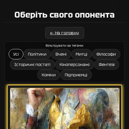
🔧
Оберіть свого опонента
← На головну
Фільтрувати за тегами:
Усі
Політики
Вчені
Митці
Філософи
Історичні постаті
Кіноперсонажі
Фентезі
Коміки
Підприємці