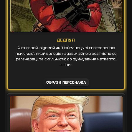
ДЕДПУЛ
Антигерой, відомий як 'Найманець зі спотвореною
психікою', який володіє надзвичайною здатністю до
регенерації та схильністю до руйнування четвертої
стіни.
ОБРАТИ ПЕРСОНАЖА