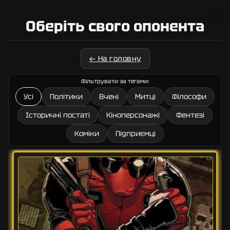
🔧
Оберіть свого опонента
← На головну
Фільтрувати за тегами:
Усі
Політики
Вчені
Митці
Філософи
Історичні постаті
Кіноперсонажі
Фентезі
Коміки
Підприємці