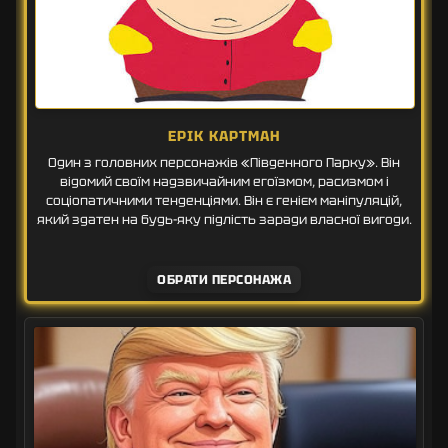
ЕРІК КАРТМАН
Один з головних персонажів «Південного Парку». Він
відомий своїм надзвичайним егоїзмом, расизмом і
соціопатичними тенденціями. Він є генієм маніпуляцій,
який здатен на будь-яку підлість заради власної вигоди.
ОБРАТИ ПЕРСОНАЖА