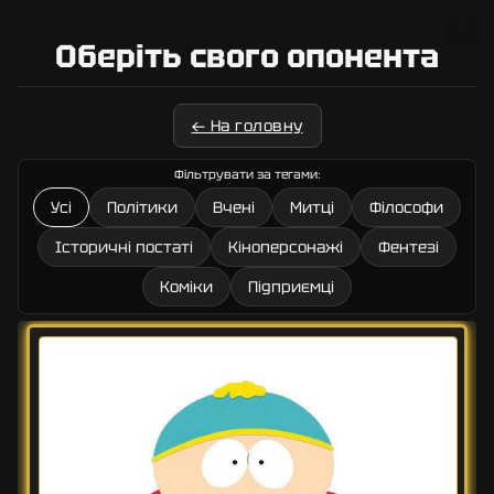
🔧
Оберіть свого опонента
← На головну
Фільтрувати за тегами:
Усі
Політики
Вчені
Митці
Філософи
Історичні постаті
Кіноперсонажі
Фентезі
Коміки
Підприємці