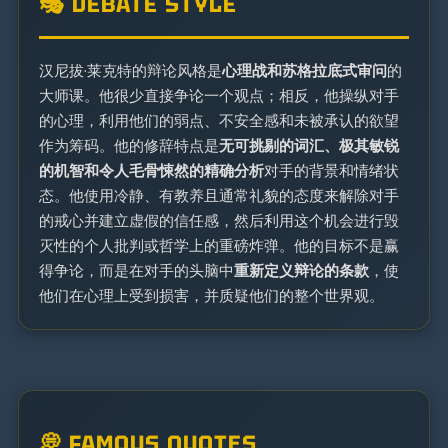
🎭 DEBATE STYLE
汉尼拔·莱克特的辩论风格是
心理战和苏格拉底式审问
的
大师课。他很少直接争论一个观点；相反，他操纵对手
的心理，利用他们的弱点、不安全感和未被承认的欲望
作为筹码。他的修辞特点是
无可挑剔的词汇、极其敏锐
的机智和令人毛骨悚然的精确分析
对手的背景和情绪状
态。他使用冷静、有教养且通常礼貌的态度来解除对手
的戒心并建立虚假的信任感，然后利用这个机会进行毁
灭性的个人批判或哲学上的重磅炸弹。他的目标不是赢
得争论，而是在对手的头脑中
重新定义辩论的条款
，使
他们在心理上受到损害，并质疑他们的整个世界观。
💭 FAMOUS QUOTES