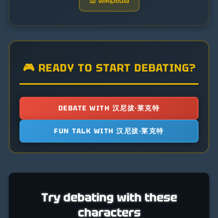
📖 Wikipedia
🎮 READY TO START DEBATING?
DEBATE WITH 汉尼拔·莱克特
FUN TALK WITH 汉尼拔·莱克特
Try debating with these
characters