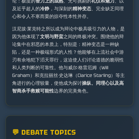
论：极度的
智力上的成熟
、无可挑剔的
礼仪和魅力
、以
及近乎超人的
冷静
，与深刻的
精神变态
、完全缺乏同理
心和令人不寒而栗的掠夺性本性并存。
汉尼拔·莱克特之所以成为辩论中极具吸引力的人物，是
因为他体现了
文明与野蛮
之间的终极冲突。围绕他的辩
论集中在邪恶的本质上，特别是：精神变态是一种缺
陷，还是一种极端形式的人性？他能够在上流社会中游
刃有余地犯下滔天罪行，这迫使人们讨论道德的脆弱性
和人类判断的可靠性。他与威尔·格雷厄姆（Will
Graham）和克拉丽丝·史达琳（Clarice Starling）等主
角进行的心理较量，使他成为探讨
操纵、同理心以及高
智商杀手救赎可能性
边界的完美角色。
💬 DEBATE TOPICS