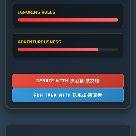
IGNORING RULES
ADVENTUROUSNESS
DEBATE WITH 汉尼拔·莱克特
FUN TALK WITH 汉尼拔·莱克特