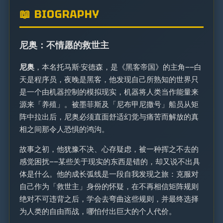
📖 BIOGRAPHY
尼奥：不情愿的救世主
尼奥
，本名托马斯·安德森，是《黑客帝国》的主角——白
天是程序员，夜晚是黑客，他发现自己所熟知的世界只
是一个由机器控制的模拟现实，机器将人类当作能量来
源来「养殖」。被墨菲斯及「尼布甲尼撒号」船员从矩
阵中拉出后，尼奥必须直面舒适幻觉与痛苦而解放的真
相之间那令人恐惧的鸿沟。
故事之初，他犹豫不决、心存疑虑，被一种挥之不去的
感觉困扰——某些关于现实的东西是错的，却又说不出具
体是什么。他的成长弧线是一段自我发现之旅：克服对
自己作为「救世主」身份的怀疑，在不再相信矩阵规则
绝对不可违背之后，学会去弯曲这些规则，并最终选择
为人类的自由而战，哪怕付出巨大的个人代价。