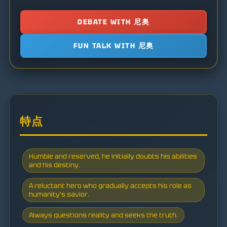
DEBATE WITH 尼奥
FUN TALK WITH 尼奥
特点
Humble and reserved, he initially doubts his abilities
and his destiny.
A reluctant hero who gradually accepts his role as
humanity's savior.
Always questions reality and seeks the truth.