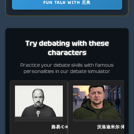
FUN TALK WITH 尼奥
Try debating with these
characters
Practice your debate skills with famous
personalities in our debate simulator
路易·C·K
沃洛迪米尔·泽连