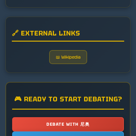
🔗 EXTERNAL LINKS
📖 Wikipedia
🎮 READY TO START DEBATING?
DEBATE WITH 尼奥