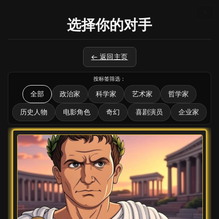
🔧
选择你的对手
← 返回主页
按标签筛选：
全部
政治家
科学家
艺术家
哲学家
历史人物
电影角色
奇幻
喜剧演员
企业家