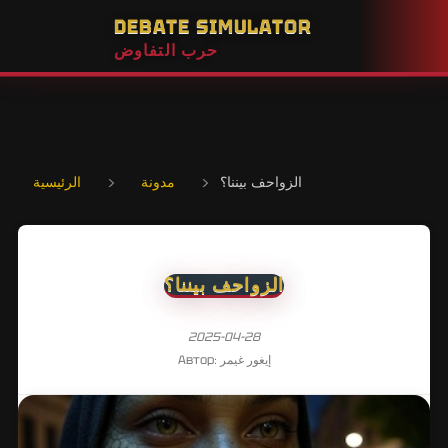
DEBATE SIMULATOR
حرب التفاوض
الزواحف بيننا؟
›
مدونة
›
الرئيسية
الزواحف بيننا؟
2025-04-28
Автор: إيغور غيمر