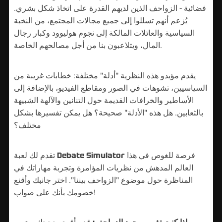
فضائية - الزواحف الذين لديهم القدرة على اتخاذ شكل بشري.
يُزعم أنهم تسللوا إلى جميع مجالات المجتمع، من النخبة
السياسية والعائلات المالكة إلى نجوم هوليوود وكبار رجال
المال، ويتلاعبون بنا من أجل مصالحهم الخاصة.
يقدم مؤيدو هذه النظرية "أدلة" مختلفة: خطابات غريبة من
السياسيين، تشوهات في الصور ومقاطع الفيديو، بالإضافة إلى
الأساطير والخرافات القديمة حول التنانين والآلهة الشبيهة
بالثعابين. هل هذه "الأدلة" صحيحة؟ هل يمكن تفسيرها بشكل
مختلف؟
فرصة للغوص في هذا
Debate Simulator
تقدم لك لعبة
العالم المدهش من نظريات المؤامرة وتجربة مهاراتك في
المناظرة حول موضوع "الزواحف بيننا". اختر جانبك وأقنع
خصومك بأنك على صواب!