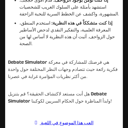
إذا كنت تؤمن بوجود الزواحف:
قدم أقوى حججك،
استشهد بأمثلة على السلوك الغريب للشخصيات
المشهورة، واكشف عن الخطط السرية للنخبة الزاحفة.
إذا كنت متشككاً في هذه النظرية:
استخدم المنطق،
المعرفة العلمية، والتفكير النقدي لدحض الأساطير
حول الزواحف. أثبت أن هذه النظرية لا أساس لها من
الصحة.
هي فرصتك للمشاركة في معركة
Debate Simulator
فكرية رائعة حيث تتصادم وجهات النظر المختلفة حول واحدة
من أكثر نظريات المؤامرة غرابة في عصرنا.
Debate
هل أنت مستعد لاكتشاف الحقيقة؟ قم بتنزيل
وابدأ المناظرة حول الحكام السريين لكوكبنا!
Simulator
العب هذا الموضوع في اللعبة