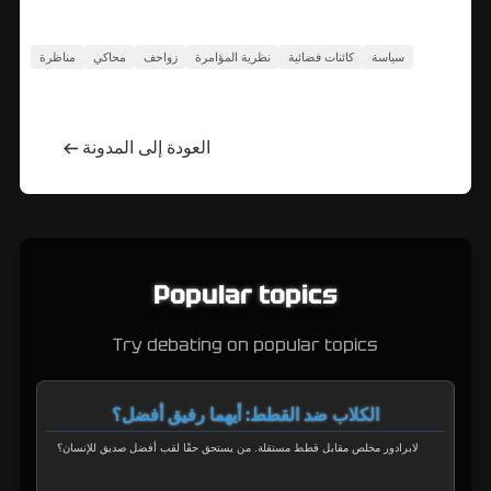
سياسة
كائنات فضائية
نظرية المؤامرة
زواحف
محاكي
مناظرة
العودة إلى المدونة
←
Popular topics
Try debating on popular topics
الكلاب ضد القطط: أيهما رفيق أفضل؟
ا؟
لابرادور مخلص مقابل قطط مستقلة. من يستحق حقًا لقب أفضل صديق للإنسان؟