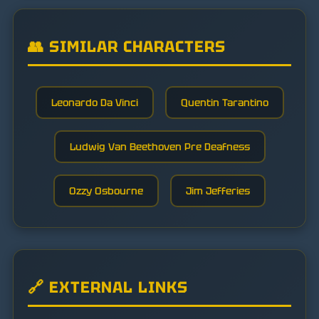
👥 SIMILAR CHARACTERS
Leonardo Da Vinci
Quentin Tarantino
Ludwig Van Beethoven Pre Deafness
Ozzy Osbourne
Jim Jefferies
🔗 EXTERNAL LINKS