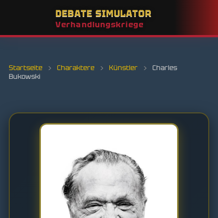
DEBATE SIMULATOR
Verhandlungskriege
Startseite
›
Charaktere
›
Künstler
›
Charles
Bukowski