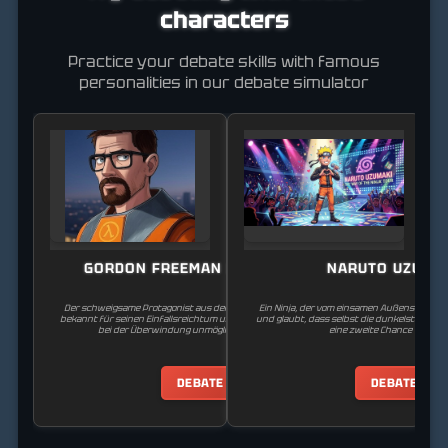
characters
Practice your debate skills with famous
personalities in our debate simulator
GORDON FREEMAN (HALF-LIFE)
NARUTO UZUMA
Der schweigsame Protagonist aus der Half-Life-Videospielserie,
Ein Ninja, der vom einsamen Außenseiter 
bekannt für seinen Einfallsreichtum und seine Entschlossenheit
und glaubt, dass selbst die dunkelsten Fei
bei der Überwindung unmöglicher Hindernisse.
eine zweite Chance verdien
DEBATE
DEBATE