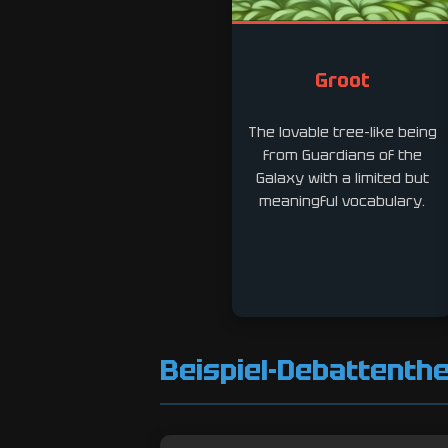
Groot
The lovable tree-like being
from Guardians of the
Galaxy with a limited but
meaningful vocabulary.
Beispiel-Debattent