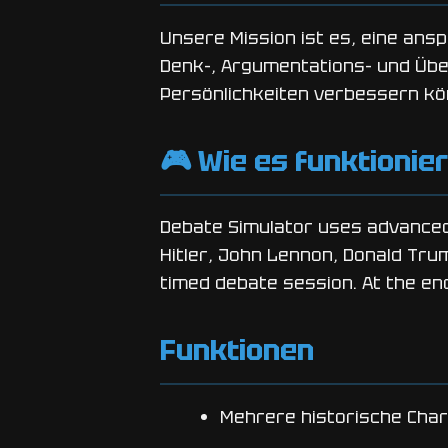
Unsere Mission ist es, eine ans
Denk-, Argumentations- und Übe
Persönlichkeiten verbessern kö
🎮 Wie es funktionier
Debate Simulator uses advanced A
Hitler, John Lennon, Donald Tru
timed debate session. At the en
Funktionen
Mehrere historische Cha