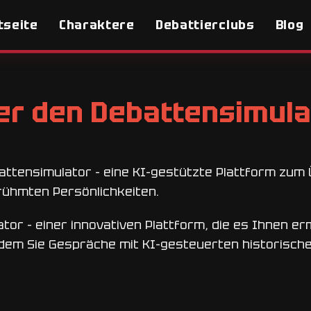
tseite
Charaktere
Debattierclubs
Blog
er den Debattensimula
attensimulator - eine KI-gestützte Plattform zum
rühmten Persönlichkeiten.
or - einer innovativen Plattform, die es Ihnen erm
dem Sie Gespräche mit KI-gesteuerten historische