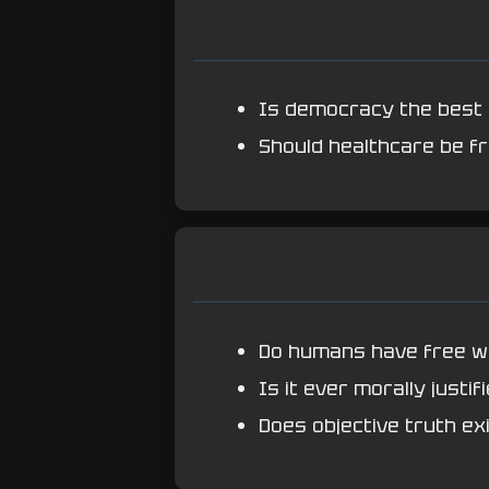
Is democracy the best
Should healthcare be fre
Do humans have free wi
Is it ever morally justifi
Does objective truth ex