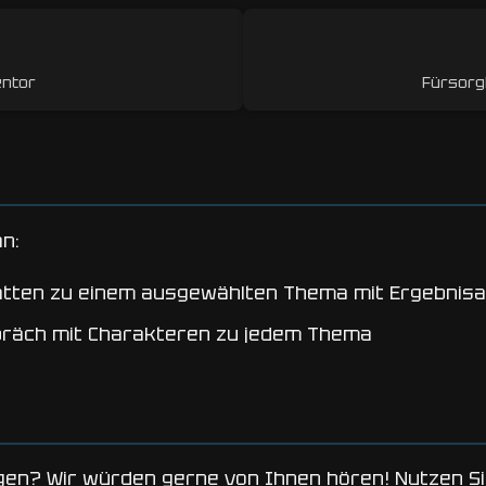
entor
Fürsorg
an:
tten zu einem ausgewählten Thema mit Ergebnis
präch mit Charakteren zu jedem Thema
en? Wir würden gerne von Ihnen hören! Nutzen Si