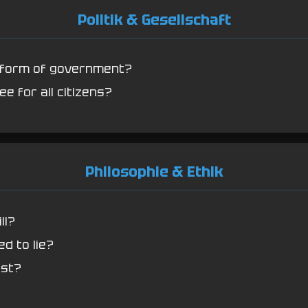
Politik & Gesellschaft
 form of government?
e for all citizens?
Philosophie & Ethik
ll?
ed to lie?
ist?