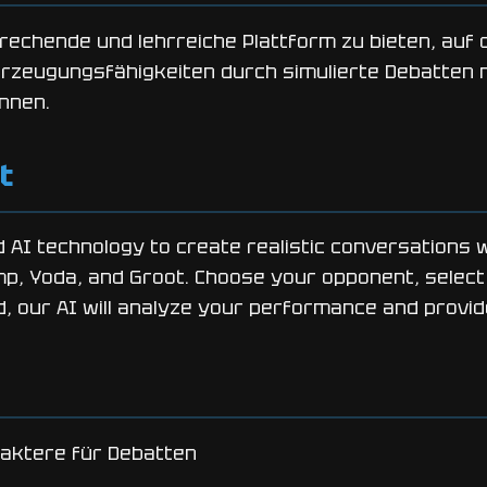
prechende und lehrreiche Plattform zu bieten, auf 
rzeugungsfähigkeiten durch simulierte Debatten m
nnen.
t
I technology to create realistic conversations wit
mp, Yoda, and Groot. Choose your opponent, select 
d, our AI will analyze your performance and provi
raktere für Debatten