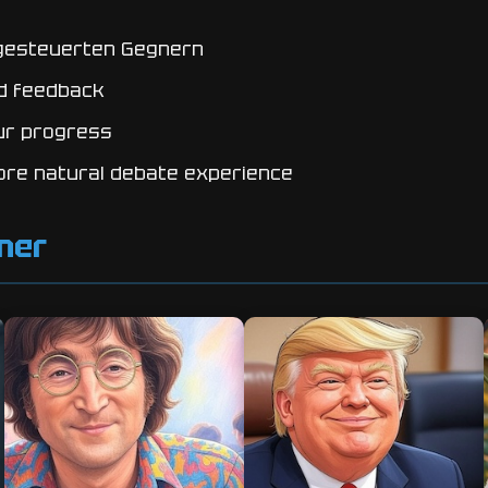
-gesteuerten Gegnern
d feedback
ur progress
more natural debate experience
ner