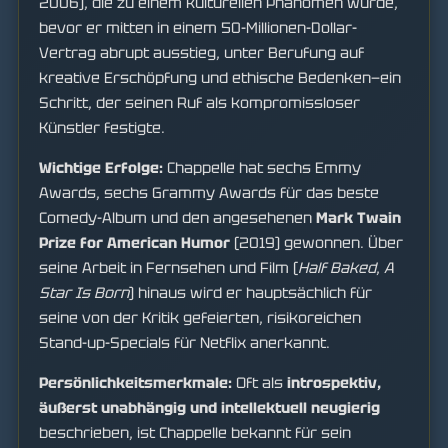
2006), die zu einem kulturellen Phänomen wurde,
bevor er mitten in einem 50-Millionen-Dollar-
Vertrag abrupt ausstieg, unter Berufung auf
kreative Erschöpfung und ethische Bedenken—ein
Schritt, der seinen Ruf als kompromissloser
Künstler festigte.
Wichtige Erfolge:
Chappelle hat sechs Emmy
Awards, sechs Grammy Awards für das beste
Comedy-Album und den angesehenen
Mark Twain
Prize for American Humor
(2019) gewonnen. Über
seine Arbeit in Fernsehen und Film (
Half Baked
,
A
Star Is Born
) hinaus wird er hauptsächlich für
seine von der Kritik gefeierten, risikoreichen
Stand-up-Specials für Netflix anerkannt.
Persönlichkeitsmerkmale:
Oft als
introspektiv,
äußerst unabhängig und intellektuell neugierig
beschrieben, ist Chappelle bekannt für sein