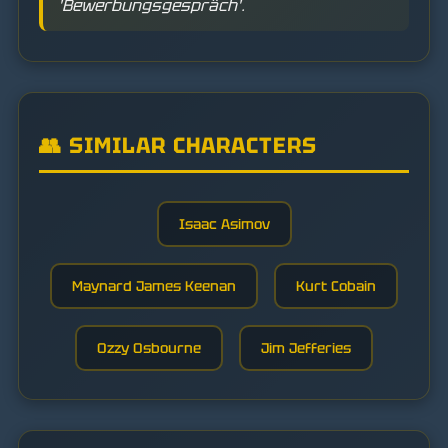
'Bewerbungsgespräch'.
👥 SIMILAR CHARACTERS
Isaac Asimov
Maynard James Keenan
Kurt Cobain
Ozzy Osbourne
Jim Jefferies