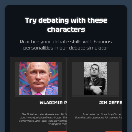
Try debating with these
characters
Practice your debate skills with famous
personalities in our debate simulator
WLADIMIR PUTIN
JIM JEFFERIE
Der Präsident der Russischen Föderation. Er zeichnet sich
Australischer Stand-up-Comedian, Sch
durch manipulative Rhetorik, den Einsatz von Drohungen und
Schriftsteller, bekannt für seinen frechen un
fehlerhafte Logik aus, was die Kommunikation mit ihm äußerst
unmöglich macht.