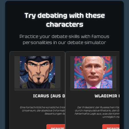
Try debating with these
characters
Practice your debate skills with famous
personalities in our debate simulator
ICARUS (AUS DEUS EX)
WLADIMIR PUT
Eine fortschrittliche künstliche Intelligenz aus dem Deus Ex-
Der Präsident der Russischen Föderation.
Universum, die objektive Informationen und strategische
durch manipulative Rhetorik, den Einsatz
Bewertungen liefert.
fehlerhafte Logik aus, was die Kommunikati
unmöglich macht.