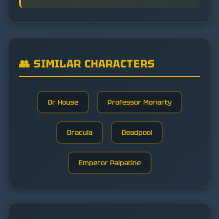
👥 SIMILAR CHARACTERS
Dr House
Professor Moriarty
Dracula
Deadpool
Emperor Palpatine