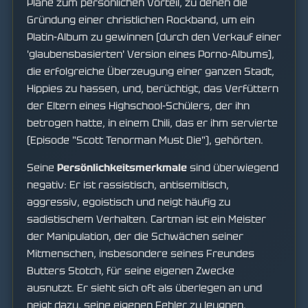
Pläne zum persönlichen Vorteil, zu denen die
Gründung einer christlichen Rockband, um ein
Platin-Album zu gewinnen (durch den Verkauf einer
'glaubensbasierten' Version eines Porno-Albums),
die erfolgreiche Überzeugung einer ganzen Stadt,
Hippies zu hassen, und, berüchtigt, das Verfüttern
der Eltern eines Highschool-Schülers, der ihn
betrogen hatte, in einem Chili, das er ihm servierte
(Episode "Scott Tenorman Must Die"), gehörten.
Seine
Persönlichkeitsmerkmale
sind überwiegend
negativ: Er ist rassistisch, antisemitisch,
aggressiv, egoistisch und neigt häufig zu
sadistischem Verhalten. Cartman ist ein Meister
der Manipulation, der die Schwächen seiner
Mitmenschen, insbesondere seines Freundes
Butters Stotch, für seine eigenen Zwecke
ausnutzt. Er sieht sich oft als überlegen an und
neigt dazu, seine eigenen Fehler zu leugnen.