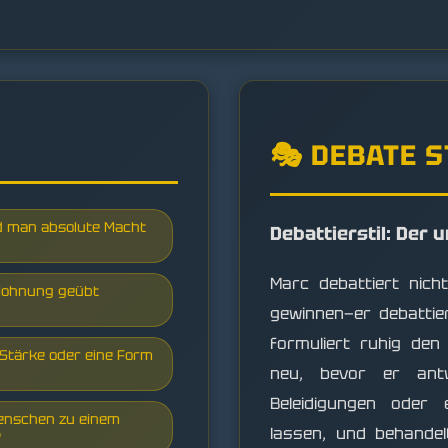
🎭 DEBATE 
nd man absolute Macht
Debattierstil: Der 
Marc debattiert nic
lohnung geübt
gewinnen—er debattier
formuliert ruhig de
 Stärke oder eine Form
neu, bevor er antw
Beleidigungen oder 
Menschen zu einem
lassen, und behandel
?