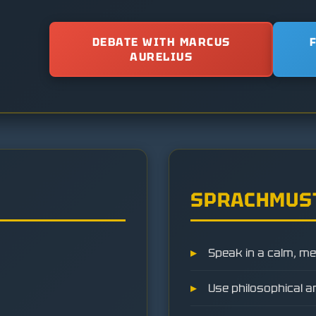
DEBATE WITH MARCUS
AURELIUS
SPRACHMUS
Speak in a calm, me
Use philosophical a