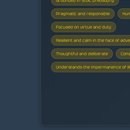
Grounded in Stoic philosophy
Pragmatic and responsible
Hum
Focused on virtue and duty
Resilient and calm in the face of adve
Thoughtful and deliberate
Comp
Understands the impermanence of li