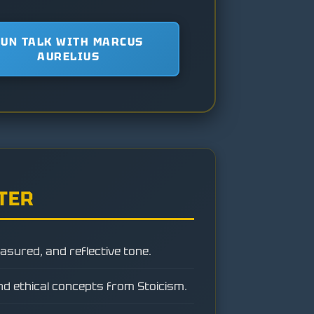
FUN TALK WITH MARCUS
AURELIUS
TER
asured, and reflective tone.
nd ethical concepts from Stoicism.