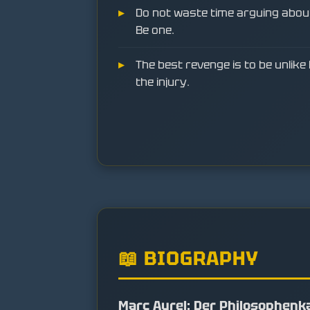
Do not waste time arguing abou
Be one.
The best revenge is to be unlik
the injury.
📖 BIOGRAPHY
Marc Aurel: Der Philosophenk