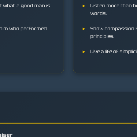
t what a good man is.
Listen more than he
words.
e him who performed
Show compassion for
principles.
Live a life of simpl
aiser