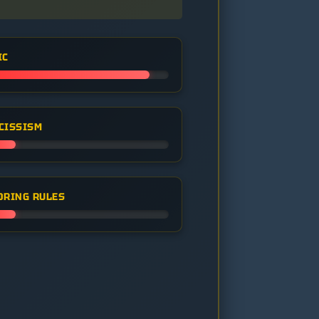
IC
CISSISM
ORING RULES