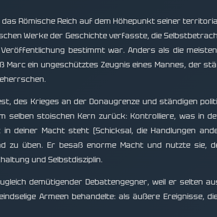
rte das Römische Reich auf dem Höhepunkt seiner territor
ischen Werke der Geschichte verfasste, die Selbstbetrac
r Veröffentlichung bestimmt war. Anders als die meiste
ieß Marc ein ungeschütztes Zeugnis eines Mannes, der stä
beherrschen.
st, des Krieges an der Donaugrenze und ständigen polit
 selben stoischen Kern zurück: Kontrolliere, was in dei
t in deiner Macht steht (Schicksal, die Handlungen and
nd zu üben. Er besaß enorme Macht und nutzte sie, d
altung und Selbstdisziplin.
 zugleich demütigender Debattengegner, weil er selten 
eindselige Armeen behandelte: als äußere Ereignisse, die