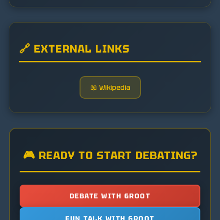
🔗 EXTERNAL LINKS
📖 Wikipedia
🎮 READY TO START DEBATING?
DEBATE WITH GROOT
FUN TALK WITH GROOT