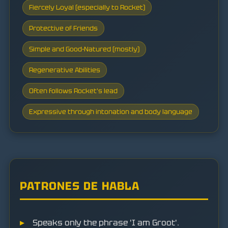
Fiercely Loyal (especially to Rocket)
Protective of Friends
Simple and Good-Natured (mostly)
Regenerative Abilities
Often follows Rocket's lead
Expressive through intonation and body language
PATRONES DE HABLA
Speaks only the phrase 'I am Groot'.