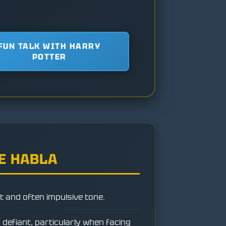
FUN TALK WITH HARRY
POTTER
E HABLA
t and often impulsive tone.
 defiant, particularly when facing