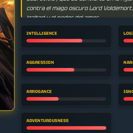
contra el mago oscuro Lord Voldemort. É
lealtad y el poder del amor.
INTELLIGENCE
LOG
AGGRESSION
NAR
ARROGANCE
IGN
ADVENTUROUSNESS