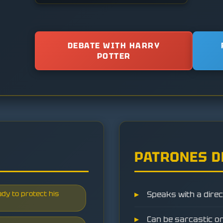
DEBATE WITH HARRY
POTTER
PATRONES D
ady to protect his
Speaks with a direc
Can be sarcastic or