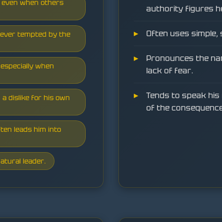
ds, even when others
authority figures he
Often uses simple,
never tempted by the
Pronounces the nam
especially when
lack of fear.
.
Tends to speak his
 a dislike for his own
of the consequence
ten leads him into
atural leader.