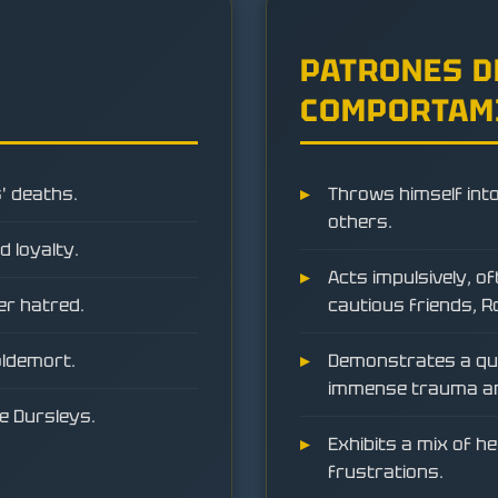
PATRONES D
COMPORTAM
' deaths.
Throws himself into
others.
d loyalty.
Acts impulsively, o
ver hatred.
cautious friends, 
oldemort.
Demonstrates a quie
immense trauma an
he Dursleys.
Exhibits a mix of 
frustrations.