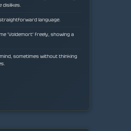
 dislikes.
 straightforward language.
e 'Voldemort' freely, showing a
 mind, sometimes without thinking
s.