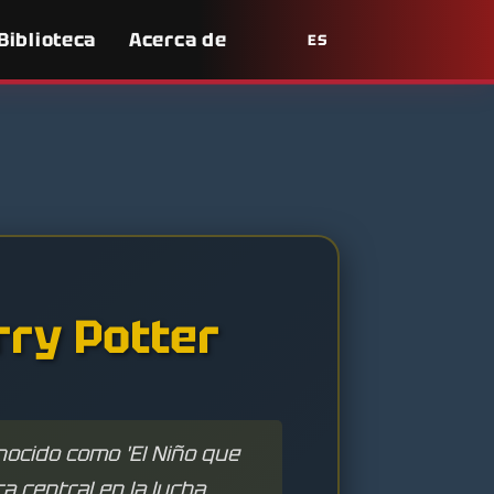
Biblioteca
Acerca de
ES
rry Potter
onocido como 'El Niño que
ra central en la lucha