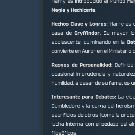
Harry es introducido al Mundo Má
Magia y Hechicería
.
Hechos Clave y Logros:
Harry es u
casa de
Gryffindor
. Su mayor l
adolescente, culminando en la
Bat
convierte en Auror en el Ministerio 
Rasgos de Personalidad:
Definido 
ocasional imprudencia y naturalez
humildad, a pesar de su fama, es un
Interesante para Debates:
La vida
Dumbledore y la carga del heroísm
sacrificios de otros (como la prot
lucha interna con el pedazo del 
filosóficos.