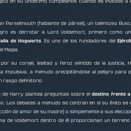
gico en su undécimo cumpleaños cuando es invitado a 
n Parselmouth (hablante de pársel), un talentoso Busc
ogro es derrotar a Lord Voldemort, primero como un
alla de Hogwarts
. Es uno de los fundadores del
Ejérc
de Magia.
por su coraje, lealtad y feroz sentido de la justicia
a impulsiva, a menudo precipitándose al peligro para 
 rasgo definitorio.
 de Harry plantea preguntas sobre el
destino frente a
o. Los debates a menudo se centran en si su éxito se d
ección de amor de su madre) o simplemente a sus eleccion
alma de Voldemort dentro de él proporcionan un terreno