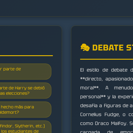
🎭 DEBATE 
or parte de
El estilo de debate
**directo, apasionad
moral**. A menudo
arte de Harry se debió
ias elecciones?
personal** y la exper
desafía a figuras de 
er hecho más para
oldemort?
Cornelius Fudge, o c
como Draco Malfoy. Su
findor, Slytherin, etc.)
a los estudiantes de
cargada de emoció