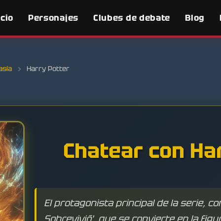
icio
Personajes
Clubes de debate
Blog
asía
›
Harry Potter
Chatear con Ha
El protagonista principal de la serie, c
Sobrevivió', que se convierte en la figu