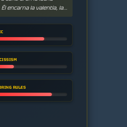
l encarna la valentía, la
IC
CISSISM
ORING RULES