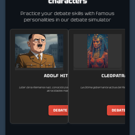
characters
Practice your debate skills with famous
personalities in our debate simulator
ADOLF HITLER
CLEOPATRA VI
Líder de la Alemania nazi, conocido por su ideología extremista y
La última gobernante activa del Reino Ptol
atrocidades masivas.
DEBATE
DEBATE