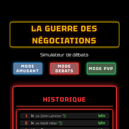
Показати логи
LA GUERRE DES
NÉGOCIATIONS
Simulateur de débats
MODE
MODE
MODE PVP
AMUSANT
DEBATS
HISTORIQUE
1
k
Win
vs John Lennon
2
k
Win
vs Adolf Hitler