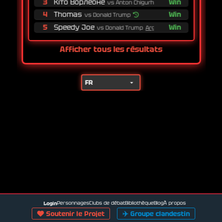
3
Кіто Ворлеоне
Win
vs Anton Chigurh
4
Thomas
Win
vs Donald Trump
5
Speedy Joe
Win
vs Donald Trump
Argumentessa...
Afficher tous les résultats
Lang
Personnages
Clubs de débat
Bibliothèque
Blog
À propos
Login
Soutenir le Projet
✈️
Groupe clandestin