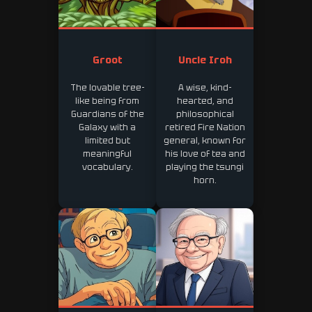
Groot
Uncle Iroh
The lovable tree-
A wise, kind-
like being from
hearted, and
Guardians of the
philosophical
Galaxy with a
retired Fire Nation
limited but
general, known for
meaningful
his love of tea and
vocabulary.
playing the tsungi
horn.