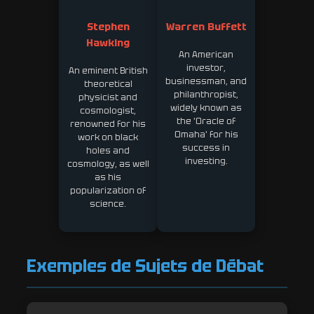
Stephen
Warren Buffett
Hawking
An American
investor,
An eminent British
businessman, and
theoretical
philanthropist,
physicist and
widely known as
cosmologist,
the 'Oracle of
renowned for his
Omaha' for his
work on black
success in
holes and
investing.
cosmology, as well
as his
popularization of
science.
Exemples de Sujets de Débat