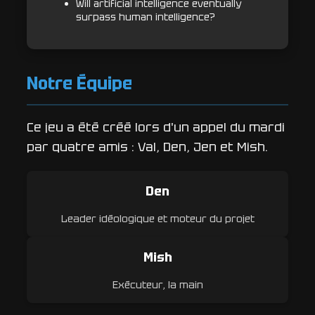
Will artificial intelligence eventually
surpass human intelligence?
Notre Équipe
Ce jeu a été créé lors d'un appel du mardi
par quatre amis : Val, Den, Jen et Mish.
Den
Leader idéologique et moteur du projet
Mish
Exécuteur, la main