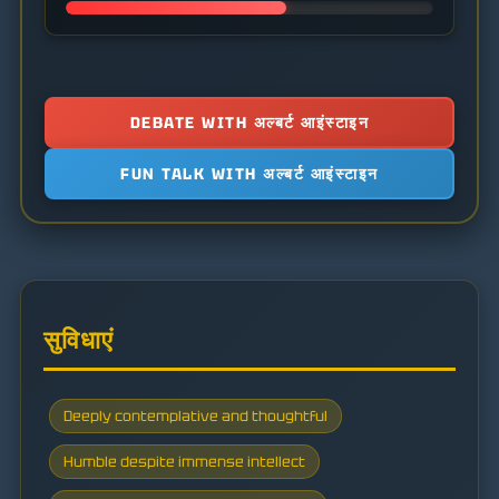
DEBATE WITH अल्बर्ट आइंस्टाइन
FUN TALK WITH अल्बर्ट आइंस्टाइन
सुविधाएं
Deeply contemplative and thoughtful
Humble despite immense intellect