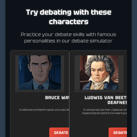
Try debating with these
characters
Practice your debate skills with famous
personalities in our debate simulator
BRUCE WAYNE
LUDWIG VAN BEETHOVE
DEAFNESS)
A billionaire philanthropist who secretly fights crime as Batman.
A renowned German classical composer 
masterpieces before his hearing significan
DEBATE
DEBATE