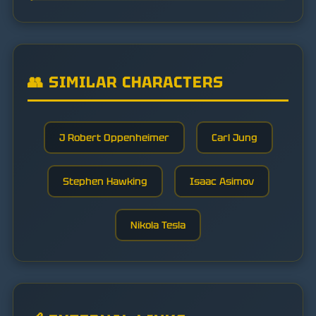
👥 SIMILAR CHARACTERS
J Robert Oppenheimer
Carl Jung
Stephen Hawking
Isaac Asimov
Nikola Tesla