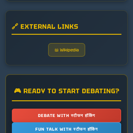
🔗 EXTERNAL LINKS
📖 Wikipedia
🎮 READY TO START DEBATING?
DEBATE WITH स्टीफन हॉकिंग
FUN TALK WITH स्टीफन हॉकिंग