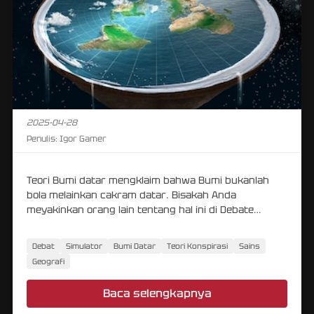
2025-04-28
Penulis:
Igor Gamer
Teori Bumi datar mengklaim bahwa Bumi bukanlah
bola melainkan cakram datar. Bisakah Anda
meyakinkan orang lain tentang hal ini di Debate
Simulator?
Debat
Simulator
Bumi Datar
Teori Konspirasi
Sains
Geografi
Baca selengkapnya