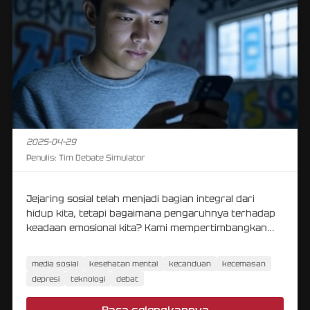
2025-04-29
Penulis:
Tim Debate Simulator
Jejaring sosial telah menjadi bagian integral dari
hidup kita, tetapi bagaimana pengaruhnya terhadap
keadaan emosional kita? Kami mempertimbangkan
aspek positif dan negatif.
media sosial
kesehatan mental
kecanduan
kecemasan
depresi
teknologi
debat