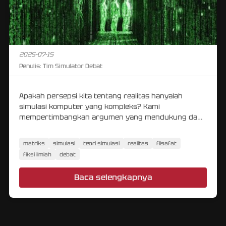
2025-07-15
Penulis:
Tim Simulator Debat
Apakah persepsi kita tentang realitas hanyalah
simulasi komputer yang kompleks? Kami
mempertimbangkan argumen yang mendukung dan
menentang gagasan menarik ini.
matriks
simulasi
teori simulasi
realitas
filsafat
fiksi ilmiah
debat
Baca selengkapnya