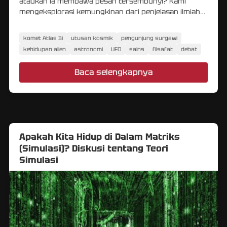
ataukah ia membawa pesan tersembunyi? Kami
mengeksplorasi kemungkinan dari penjelasan ilmiah
hingga spekulasi tentang kehidupan alien.
komet Atlas 3i
utusan kosmik
pengunjung surgawi
kehidupan alien
astronomi
UFO
sains
filsafat
debat
Baca selengkapnya
Apakah Kita Hidup di Dalam Matriks
(Simulasi)? Diskusi tentang Teori
Simulasi