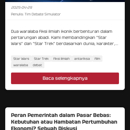
2025-04-29
Penulis:
Tim Debate Simulator
Dua waralaba fiksi ilmiah ikonik berbenturan dalam
pertarungan abadi. Kami membandingkan "Star
Wars" dan "Star Trek" berdasarkan dunia, karakter,
dan filosofi mereka.
Star Wars
Star Trek
fiksi ilmiah
antariksa
film
waralaba
debat
Baca selengkapnya
Peran Pemerintah dalam Pasar Bebas:
Kebutuhan atau Hambatan Pertumbuhan
Ekonomi? Sebuah Diskusi