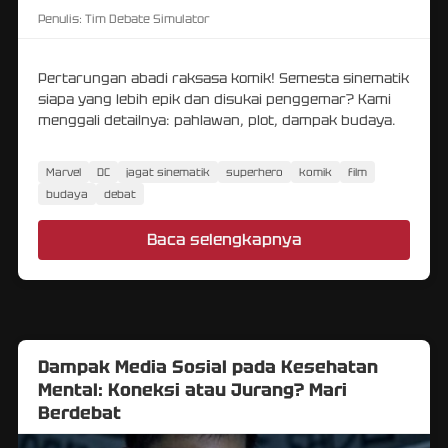
Penulis:
Tim Debate Simulator
Pertarungan abadi raksasa komik! Semesta sinematik
siapa yang lebih epik dan disukai penggemar? Kami
menggali detailnya: pahlawan, plot, dampak budaya.
Marvel
DC
jagat sinematik
superhero
komik
film
budaya
debat
Baca selengkapnya
Dampak Media Sosial pada Kesehatan
Mental: Koneksi atau Jurang? Mari
Berdebat