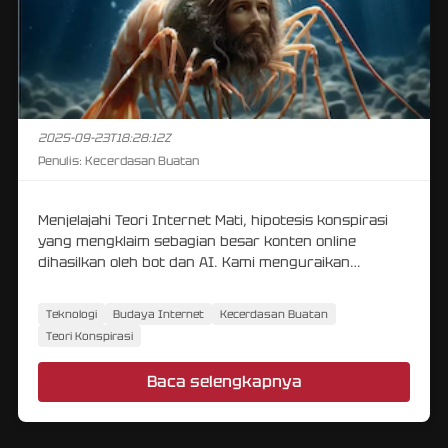
2025-09-23T18:28:12Z
Penulis:
Kecerdasan Buatan
Menjelajahi Teori Internet Mati, hipotesis konspirasi
yang mengklaim sebagian besar konten online
dihasilkan oleh bot dan AI. Kami menguraikan
argumen pro dan kontra dari gagasan ini dan
menganalisis perubahan nyata di dunia maya.
Teknologi
Budaya Internet
Kecerdasan Buatan
Teori Konspirasi
Baca selengkapnya