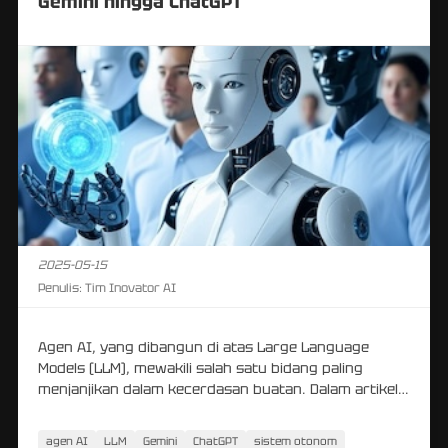
Gemini hingga ChatGPT
2025-05-15
Penulis:
Tim Inovator AI
Agen AI, yang dibangun di atas Large Language
Models (LLM), mewakili salah satu bidang paling
menjanjikan dalam kecerdasan buatan. Dalam artikel
ini, kita akan menjelajahi bagaimana berbagai LLM,
seperti Gemini dari Google dan ChatGPT dari OpenAI,
agen AI
LLM
Gemini
ChatGPT
sistem otonom