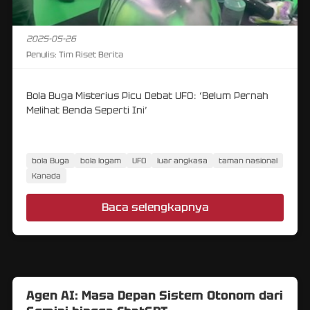
2025-05-26
Penulis:
Tim Riset Berita
Bola Buga Misterius Picu Debat UFO: ‘Belum Pernah
Melihat Benda Seperti Ini’
bola Buga
bola logam
UFO
luar angkasa
taman nasional
Kanada
Baca selengkapnya
Agen AI: Masa Depan Sistem Otonom dari