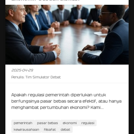
2025-04-29
Penulis:
Tim Simulator Debat
Apakah regulasi pemerintah diperlukan untuk
berfungsinya pasar bebas secara efektif, atau hanya
menghambat pertumbuhan ekonomi? Kami
mempertimbangkan berbagai sudut pandang.
pemerintah
pasar bebas
ekonomi
regulasi
kewirausahaan
filsafat
debat